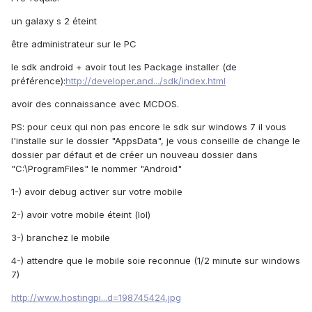
un galaxy s 2 éteint
être administrateur sur le PC
le sdk android + avoir tout les Package installer (de
préférence):
http://developer.and.../sdk/index.html
avoir des connaissance avec MCDOS.
PS: pour ceux qui non pas encore le sdk sur windows 7 il vous
l'installe sur le dossier "AppsData", je vous conseille de change le
dossier par défaut et de créer un nouveau dossier dans
"C:\ProgramFiles" le nommer "Android"
1-) avoir debug activer sur votre mobile
2-) avoir votre mobile éteint (lol)
3-) branchez le mobile
4-) attendre que le mobile soie reconnue (1/2 minute sur windows
7)
http://www.hostingpi...d=198745424.jpg