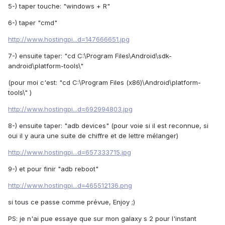
5-) taper touche: "windows + R"
6-) taper "cmd"
http://www.hostingpi...d=147666651.jpg
7-) ensuite taper: "cd C:\Program Files\Android\sdk-
android\platform-tools\"
(pour moi c'est: "cd C:\Program Files (x86)\Android\platform-
tools\" )
http://www.hostingpi...d=692994803.jpg
8-) ensuite taper: "adb devices" (pour voie si il est reconnue, si
oui il y aura une suite de chiffre et de lettre mélanger)
http://www.hostingpi...d=657333715.jpg
9-) et pour finir "adb reboot"
http://www.hostingpi...d=465512136.png
si tous ce passe comme prévue, Enjoy ;)
PS: je n'ai pue essaye que sur mon galaxy s 2 pour l'instant