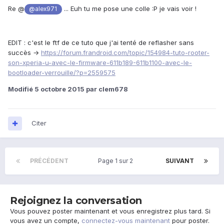
Re @
... Euh tu me pose une colle :P je vais voir !
@alex971
EDIT : c'est le ftf de ce tuto que j'ai tenté de reflasher sans
succès →
https://forum.frandroid.com/topic/154984-tuto-rooter-
son-xperia-u-avec-le-firmware-611b189-611b1100-avec-le-
bootloader-verrouille/?p=2559575
Modifié
5 octobre 2015
par clem678
Citer
PRÉCÉDENT
Page 1 sur 2
SUIVANT
Rejoignez la conversation
Vous pouvez poster maintenant et vous enregistrez plus tard. Si
vous avez un compte,
connectez-vous maintenant
pour poster.