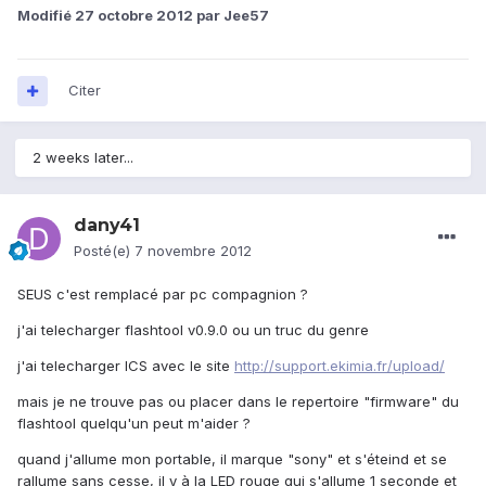
Modifié
27 octobre 2012
par Jee57
Citer
2 weeks later...
dany41
Posté(e)
7 novembre 2012
SEUS c'est remplacé par pc compagnion ?
j'ai telecharger flashtool v0.9.0 ou un truc du genre
j'ai telecharger ICS avec le site
http://support.ekimia.fr/upload/
mais je ne trouve pas ou placer dans le repertoire "firmware" du
flashtool quelqu'un peut m'aider ?
quand j'allume mon portable, il marque "sony" et s'éteind et se
rallume sans cesse, il y à la LED rouge qui s'allume 1 seconde et