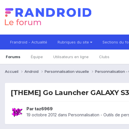
Frandroid - Actualité
Rubriques du site
Sections du f
Forums
Équipe
Utilisateurs en ligne
Clubs
Accueil
Android
Personnalisation visuelle
Personnalisation -
[THEME] Go Launcher GALAXY S
Par
taz6969
19 octobre 2012
dans
Personnalisation - Outils de per