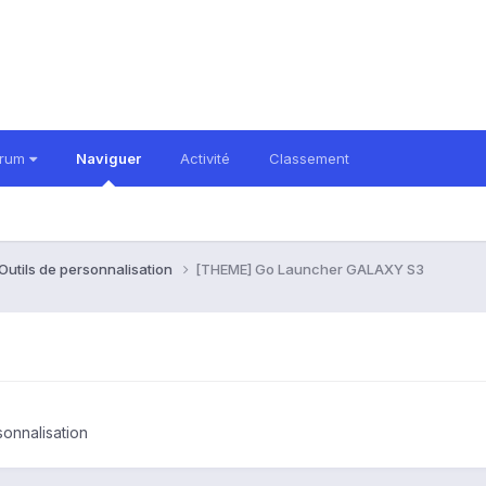
orum
Naviguer
Activité
Classement
 Outils de personnalisation
[THEME] Go Launcher GALAXY S3
3
sonnalisation