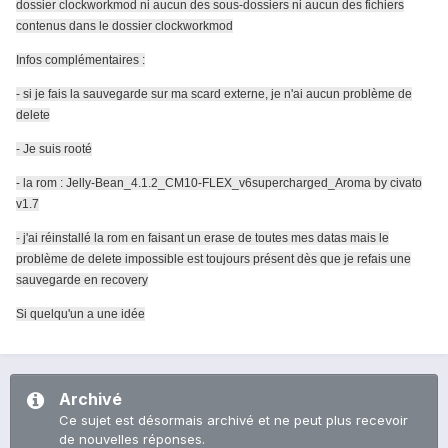
dossier clockworkmod ni aucun des sous-dossiers ni aucun des fichiers
contenus dans le dossier clockworkmod
Infos complémentaires :
- si je fais la sauvegarde sur ma scard externe, je n'ai aucun problème de
delete
- Je suis rooté
- la rom : Jelly-Bean_4.1.2_CM10-FLEX_v6supercharged_Aroma by civato
v1.7
- j'ai réinstallé la rom en faisant un erase de toutes mes datas mais le
problème de delete impossible est toujours présent dès que je refais une
sauvegarde en recovery
Si quelqu'un a une idée
Archivé
Ce sujet est désormais archivé et ne peut plus recevoir
de nouvelles réponses.