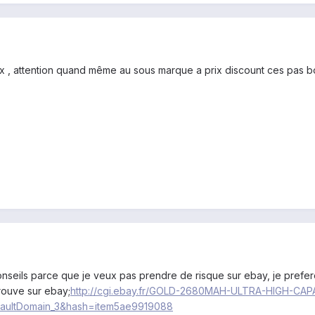
x , attention quand même au sous marque a prix discount ces pas bo
seils parce que je veux pas prendre de risque sur ebay, je prefere
rouve sur ebay;
http://cgi.ebay.fr/GOLD-2680MAH-ULTRA-HIGH-
aultDomain_3&hash=item5ae9919088