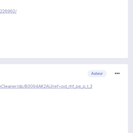
-226962/
Auteur
enCleaner/dp/B0094AK2AU/ref=pd_rhf_pe_p_t_3