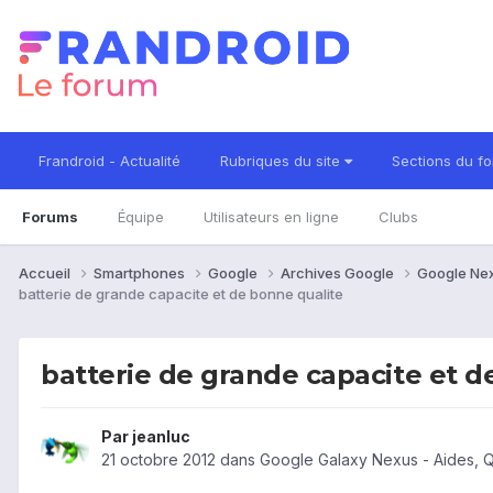
Frandroid - Actualité
Rubriques du site
Sections du f
Forums
Équipe
Utilisateurs en ligne
Clubs
Accueil
Smartphones
Google
Archives Google
Google Ne
batterie de grande capacite et de bonne qualite
batterie de grande capacite et d
Par
jeanluc
21 octobre 2012
dans
Google Galaxy Nexus - Aides, 