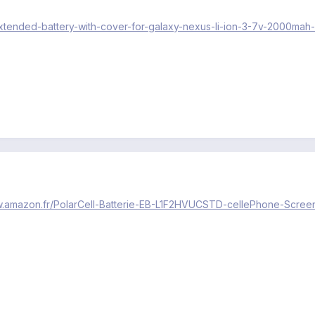
xtended-battery-with-cover-for-galaxy-nexus-li-ion-3-7v-2000mah
w.amazon.fr/PolarCell-Batterie-EB-L1F2HVUCSTD-cellePhone-Scre