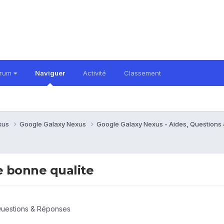
orum
Naviguer
Activité
Classement
xus
Google Galaxy Nexus
Google Galaxy Nexus - Aides, Question
e bonne qualite
Questions & Réponses