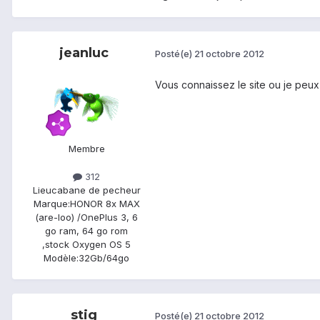
jeanluc
Posté(e)
21 octobre 2012
Vous connaissez le site ou je peux
Membre
312
Lieu
cabane de pecheur
Marque:
HONOR 8x MAX
(are-loo) /OnePlus 3, 6
go ram, 64 go rom
,stock Oxygen OS 5
Modèle:
32Gb/64go
stig
Posté(e)
21 octobre 2012