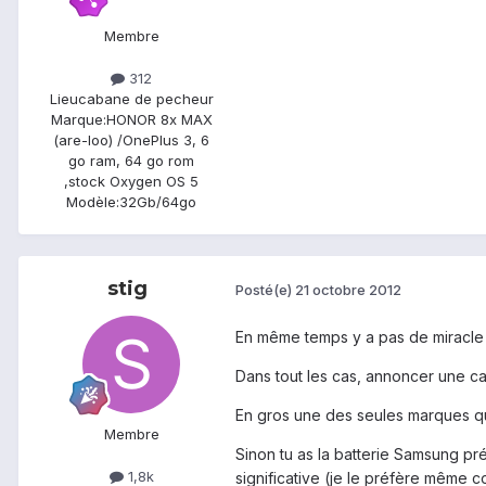
Membre
312
Lieu
cabane de pecheur
Marque:
HONOR 8x MAX
(are-loo) /OnePlus 3, 6
go ram, 64 go rom
,stock Oxygen OS 5
Modèle:
32Gb/64go
stig
Posté(e)
21 octobre 2012
En même temps y a pas de miracle n
Dans tout les cas, annoncer une cap
En gros une des seules marques qui
Membre
Sinon tu as la batterie Samsung pr
1,8k
significative (je le préfère même 