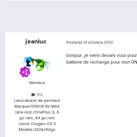
jeanluc
Posté(e)
21 octobre 2012
bonjour ,je viens devant vous pou
batterie de rechange pour mon GN
Membre
312
Lieu
cabane de pecheur
Marque:
HONOR 8x MAX
(are-loo) /OnePlus 3, 6
go ram, 64 go rom
,stock Oxygen OS 5
Modèle:
32Gb/64go