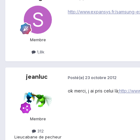
http://www.expansys.fr/samsung-e
Membre
1,8k
jeanluc
Posté(e)
23 octobre 2012
ok merci, j ai pris celui là;
http://ww
Membre
312
Lieu
cabane de pecheur