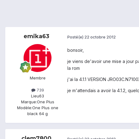
emika63
Posté(e)
22 octobre 2012
bonsoir,
je viens de'avoir une mise a jour 
la rom
Membre
j'ai la 4.1.1 VERSION JRO03C.N7
739
je m'attendais a avoir la 4.1.2, qu
Lieu
63
Marque:
One Plus
Modèle:
One Plus one
black 64 g
clem7800
Posté(e)
22 octobre 2012