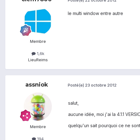
le multi window entre autre
Membre
1,6k
Lieu
Reims
assniok
Posté(e)
23 octobre 2012
salut,
aucune idée, moi j'ai la 4.1.1 
quelqu'un sait pourquoi ce ne son
Membre
194