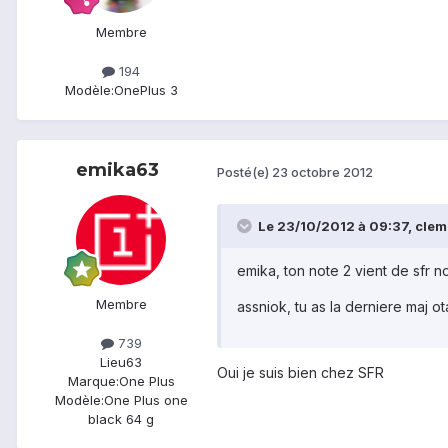
Membre
194
Modèle:
OnePlus 3
emika63
Posté(e)
23 octobre 2012
Le 23/10/2012 à 09:37, clem
emika, ton note 2 vient de sfr n
Membre
assniok, tu as la derniere maj ot
739
Lieu
63
Oui je suis bien chez SFR
Marque:
One Plus
Modèle:
One Plus one
black 64 g