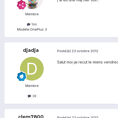
Membre
194
Modèle:
OnePlus 3
djadja
Posté(e)
23 octobre 2012
Salut moi jai recut le miens vendre
Membre
38
clem7800
Posté(e)
23 octobre 2012