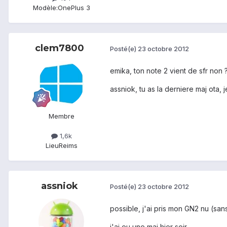
Modèle:
OnePlus 3
clem7800
Posté(e)
23 octobre 2012
emika, ton note 2 vient de sfr non 
assniok, tu as la derniere maj ota, 
Membre
1,6k
Lieu
Reims
assniok
Posté(e)
23 octobre 2012
possible, j'ai pris mon GN2 nu (sans
j'ai eu une maj hier soir...