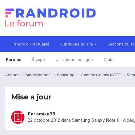
Frandroid - Actualité
Rubriques du site
Sections du f
Forums
Équipe
Utilisateurs en ligne
Clubs
Accueil
Smartphones
Samsung
Gamme Galaxy NOTE
Sam
Mise a jour
Par
emika63
22 octobre 2012
dans
Samsung Galaxy Note II - Aide