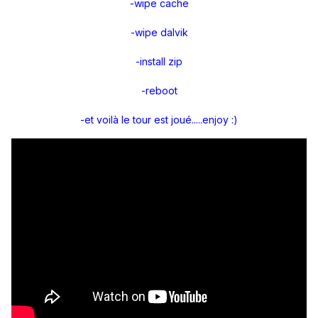
-wipe cache
-wipe dalvik
-install zip
-reboot
-et voilà le tour est joué.....enjoy :)