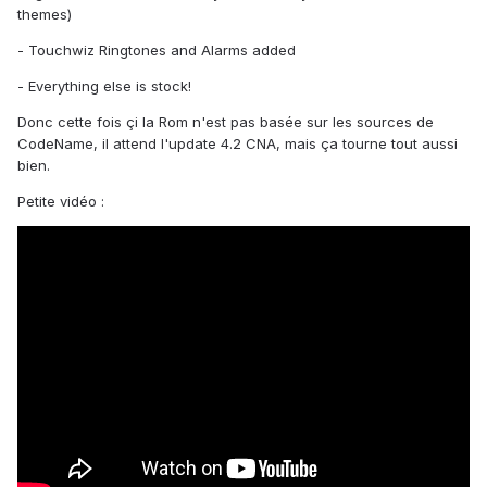
themes)
- Touchwiz Ringtones and Alarms added
- Everything else is stock!
Donc cette fois çi la Rom n'est pas basée sur les sources de
CodeName, il attend l'update 4.2 CNA, mais ça tourne tout aussi
bien.
Petite vidéo :