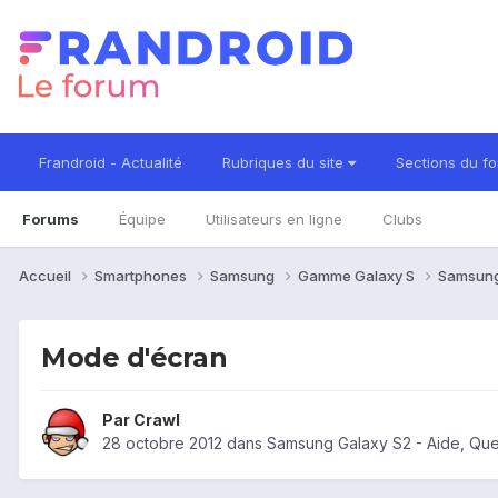
Frandroid - Actualité
Rubriques du site
Sections du f
Forums
Équipe
Utilisateurs en ligne
Clubs
Accueil
Smartphones
Samsung
Gamme Galaxy S
Samsung
Mode d'écran
Par
Crawl
28 octobre 2012
dans
Samsung Galaxy S2 - Aide, Qu