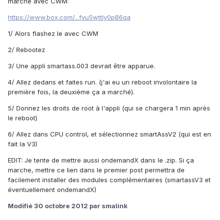
marche avec CWM:
https://www.box.com/...fvu5wttly0p86qa
1/ Alors flashez le avec CWM
2/ Rebootez
3/ Une appli smartass.003 devrait être apparue.
4/ Allez dedans et faites run. (j'ai eu un reboot involontaire la
première fois, la deuxième ça a marché).
5/ Donnez les droits de root à l'appli (qui se chargera 1 min après
le reboot)
6/ Allez dans CPU control, et sélectionnez smartAssV2 (qui est en
fait la V3)
EDIT: Je tente de mettre aussi ondemandX dans le .zip. Si ça
marche, mettre ce lien dans le premier post permettra de
facilement installer des modules complémentaires (smartassV3 et
éventuellement ondemandX)
Modifié
30 octobre 2012
par smalink