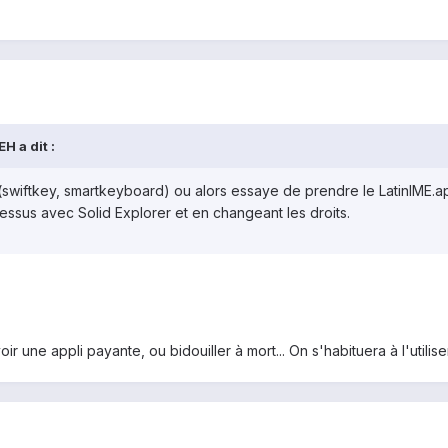
H a dit :
(swiftkey, smartkeyboard) ou alors essaye de prendre le LatinIME.apk
dessus avec Solid Explorer et en changeant les droits.
une appli payante, ou bidouiller à mort... On s'habituera à l'utiliser t