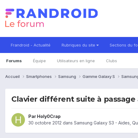
Frandroid - Actualité
Rubriques du site
Sections du f
Forums
Équipe
Utilisateurs en ligne
Clubs
Accueil
Smartphones
Samsung
Gamme Galaxy S
Samsung
Clavier différent suite à passage
Par
Holy0Crap
30 octobre 2012
dans
Samsung Galaxy S3 - Aides, Q