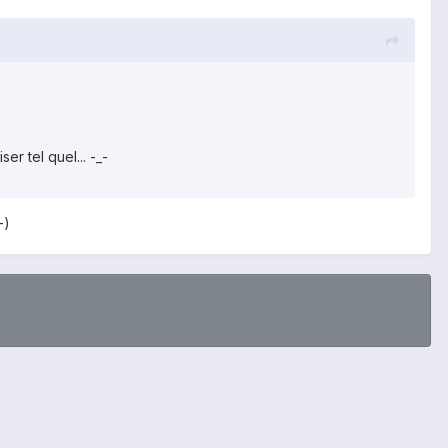
er tel quel... -_-
-)