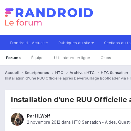
Frandroid - Actualité
Rubriques du site
Sections du f
Forums
Équipe
Utilisateurs en ligne
Clubs
Accueil
Smartphones
HTC
Archives HTC
HTC Sensation
Installation d'une RUU Officielle après Déverouillage Bootloader via
Installation d'une RUU Officiell
Par
HLWolf
2 novembre 2012
dans
HTC Sensation - Aides, Quest