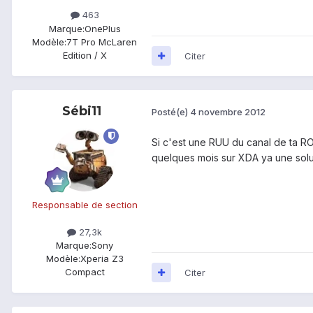
463
Marque:
OnePlus
Modèle:
7T Pro McLaren
Edition / X
Citer
Sébi11
Posté(e)
4 novembre 2012
Si c'est une RUU du canal de ta ROM
quelques mois sur XDA ya une solut
Responsable de section
27,3k
Marque:
Sony
Modèle:
Xperia Z3
Compact
Citer