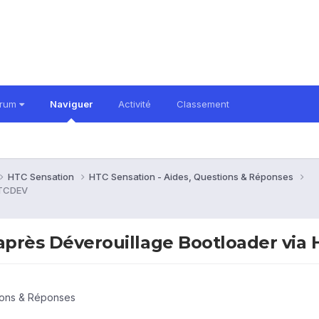
orum
Naviguer
Activité
Classement
HTC Sensation
HTC Sensation - Aides, Questions & Réponses
 HTCDEV
e après Déverouillage Bootloader vi
ions & Réponses