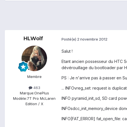
HLWolf
Posté(e)
2 novembre 2012
Salut !
Etant ancien possesseur du HTC Sen
dévérouillage du bootloader par 
Membre
PS : Je n'arrive pas à passer en Su
463
... INFOvreg_set: request is duplica
Marque:
OnePlus
INFO pyramid_init_sd, SD card pow
Modèle:
7T Pro McLaren
Edition / X
INFOsdcc_init_memory_device don
INFO[FAT_ERROR] fat_open_file: c