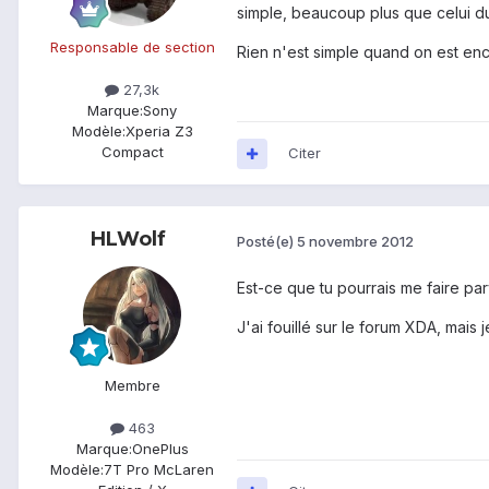
simple, beaucoup plus que celui d
Responsable de section
Rien n'est simple quand on est en
27,3k
Marque:
Sony
Modèle:
Xperia Z3
Compact
Citer
HLWolf
Posté(e)
5 novembre 2012
Est-ce que tu pourrais me faire par
J'ai fouillé sur le forum XDA, mais 
Membre
463
Marque:
OnePlus
Modèle:
7T Pro McLaren