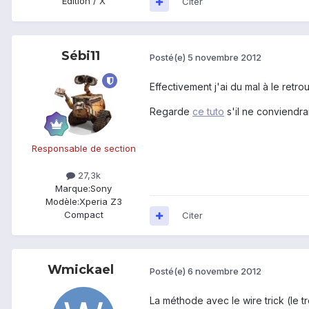
Edition / X
Citer
Sébi11
Posté(e)
5 novembre 2012
Effectivement j'ai du mal à le re
Regarde
ce tuto
s'il ne conviendrai
Responsable de section
27,3k
Marque:
Sony
Modèle:
Xperia Z3
Compact
Citer
Wmickael
Posté(e)
6 novembre 2012
La méthode avec le wire trick (le t