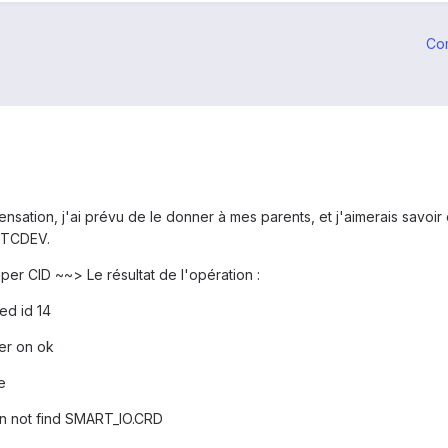
Co
sation, j'ai prévu de le donner à mes parents, et j'aimerais savoi
HTCDEV.
per CID ~~> Le résultat de l'opération :
ted id 14
er on ok
e
an not find SMART_IO.CRD