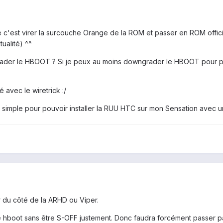
re c'est virer la surcouche Orange de la ROM et passer en ROM offic
tualité) ^^
rader le HBOOT ? Si je peux au moins downgrader le HBOOT pour po
é avec le wiretrick :/
s simple pour pouvoir installer la RUU HTC sur mon Sensation avec 
r du côté de la ARHD ou Viper.
hboot sans être S-OFF justement. Donc faudra forcément passer par 