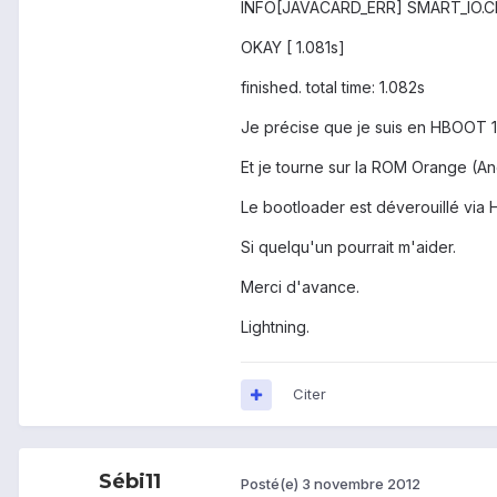
INFO[JAVACARD_ERR] SMART_IO.CR
OKAY [ 1.081s]
finished. total time: 1.082s
Je précise que je suis en HBOOT 1
Et je tourne sur la ROM Orange (An
Le bootloader est déverouillé via
Si quelqu'un pourrait m'aider.
Merci d'avance.
Lightning.
Citer
Sébi11
Posté(e)
3 novembre 2012