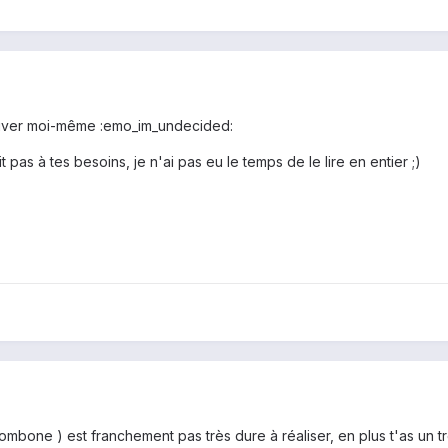
trouver moi-même :emo_im_undecided:
t pas à tes besoins, je n'ai pas eu le temps de le lire en entier ;)
rombone ) est franchement pas très dure à réaliser, en plus t'as un t