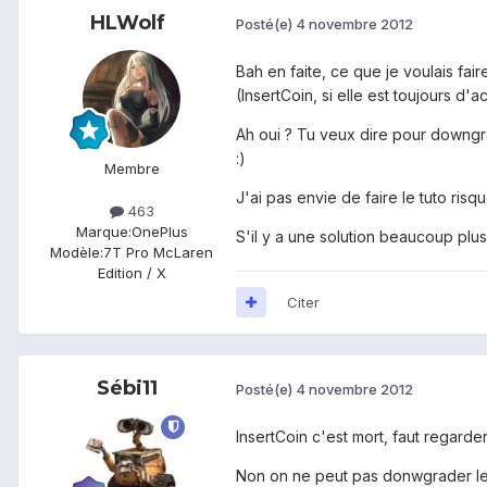
HLWolf
Posté(e)
4 novembre 2012
Bah en faite, ce que je voulais fai
(InsertCoin, si elle est toujours d'ac
Ah oui ? Tu veux dire pour downg
:)
Membre
J'ai pas envie de faire le tuto risqu
463
Marque:
OnePlus
S'il y a une solution beaucoup plu
Modèle:
7T Pro McLaren
Edition / X
Citer
Sébi11
Posté(e)
4 novembre 2012
InsertCoin c'est mort, faut regarde
Non on ne peut pas donwgrader le 