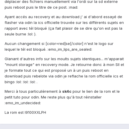
déplacer des fichiers manuellement via l'ordi sur la sd externe
puis reboot puis le titre de ce post. :mad:
Ayant accés au recovery et au download j' ai d'abord essayé de
flasher via odin la ics officielle trouvée sur les différents sujets en
rapport avec tél bloqué (ça fait plaisir de se dire qu'on est pas la
seule burne :lol: ).
Aucun changement si [color=red]se[/color] n'est le logo sur
lequel le tél est bloqué. :emo_im_lips_are_sealed:
Glanant d'autres info sur les moults sujets identiques... m'apparait
"mount storage" en recovery mode. Je retourne donc à mon SII et
je formate tout ce qui est proposé un à un puis reboot en
download puis rebelote via odin je reflache la rom officielle ics et
bingo :lol: :lol: :lol: .
Merci à tous particulièrement à
sk4c
pour le lien de la rom et le
petit tuto pour odin. Me reste plus qu'à tout réinstaller
:emo_im_undecided:
La rom est I9100XXLPH