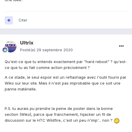
surtout pas de racheter le même téléphone. Et étant donné
que j'ai toutes mes données sur ce téléphone j'aimerais
bien le récupérer, si vous pouvez m'aider je ne serais pas
contre.
Citer
Si vous voulez plus de renseignements sur le téléphone
Ultrix
n'hésitez pas à demander.
Posté(e)
29 septembre 2020
Qu'est-ce que tu entends exactement par "hard reboot" ? qu'est-
ce que tu as fait comme action précisément ?
A ce stade, le seul espoir est un reflashage avec l'outil fourni par
Wiko sur leur site. Mais il n'est pas improbable que ce soit une
panne matérielle.
P.S. tu aurais pu prendre la peine de poster dans la bonne
section (Wiko), parce que franchement, hijacker un fil de
discussion sur le HTC Wildfire, c'est un peu n'imp'... non ?