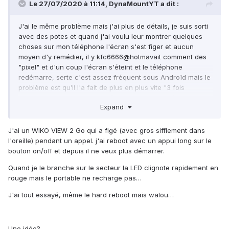
Le 27/07/2020 à 11:14,
DynaMountYT
a dit :
J'ai le même problème mais j'ai plus de détails, je suis sorti
avec des potes et quand j'ai voulu leur montrer quelques
choses sur mon téléphone l'écran s'est figer et aucun
moyen d'y remédier, il y kfc6666@hotmavait comment des
"pixel" et d'un coup l'écran s'éteint et le téléphone
redémarre, serte c'est assez fréquent sous Androïd mais le
problème est qu’il l'a fait de plus en plus vite "3 fois
environs par minutes" jusqu'à ne plus du tout démarrer. Je
Expand
l'ai ramené à l'usine car il était encore sous garanti et ils me
l'ont renvoyé sans y avoir touché quoi que ce soit. Il ne me
reste donc à le réparer seul mais de mon côté je n'ai pas
J'ai un WIKO VIEW 2 Go qui a figé (avec gros sifflement dans
les compétences pour de 1, trouver la panne et de 2 je ne
l'oreille) pendant un appel. j'ai reboot avec un appui long sur le
pense pas pouvoir la régler seul. Maintenant cela fait un an
bouton on/off et depuis il ne veux plus démarrer.
que le problème persiste (LED de chargement qui clignote
Quand je le branche sur le secteur la LED clignote rapidement en
quand je le mets à charger ainsi que téléphone qui ne
rouge mais le portable ne recharge pas…
démarre plus), j'ai décidé de m'y coller sérieusement. Je
tiens juste à dire que mon téléphone est un Wiko View 2 GO
J'ai tout essayé, même le hard reboot mais walou…
de 32 Giga de mémoire, et ce téléphone a presque doublé
de valeur depuis que je l'ai acheté. Passant de 170€ à
280€, je n'ai donc pas envie de racheter des pièces et
Une idée?