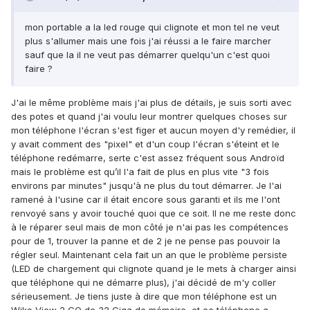
mon portable a la led rouge qui clignote et mon tel ne veut
plus s'allumer mais une fois j'ai réussi a le faire marcher
sauf que la il ne veut pas démarrer quelqu'un c'est quoi
faire ?
J'ai le même problème mais j'ai plus de détails, je suis sorti avec
des potes et quand j'ai voulu leur montrer quelques choses sur
mon téléphone l'écran s'est figer et aucun moyen d'y remédier, il
y avait comment des "pixel" et d'un coup l'écran s'éteint et le
téléphone redémarre, serte c'est assez fréquent sous Androïd
mais le problème est qu’il l'a fait de plus en plus vite "3 fois
environs par minutes" jusqu'à ne plus du tout démarrer. Je l'ai
ramené à l'usine car il était encore sous garanti et ils me l'ont
renvoyé sans y avoir touché quoi que ce soit. Il ne me reste donc
à le réparer seul mais de mon côté je n'ai pas les compétences
pour de 1, trouver la panne et de 2 je ne pense pas pouvoir la
régler seul. Maintenant cela fait un an que le problème persiste
(LED de chargement qui clignote quand je le mets à charger ainsi
que téléphone qui ne démarre plus), j'ai décidé de m'y coller
sérieusement. Je tiens juste à dire que mon téléphone est un