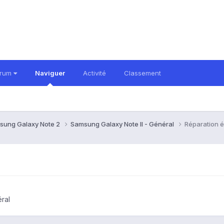
orum
Naviguer
Activité
Classement
sung Galaxy Note 2
Samsung Galaxy Note II - Général
Réparation éc
ral