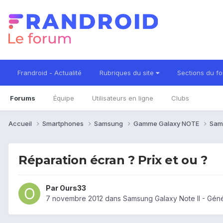
Frandroid - Actualité
Rubriques du site
Sections du f
Forums
Équipe
Utilisateurs en ligne
Clubs
Accueil
Smartphones
Samsung
Gamme Galaxy NOTE
Sam
Réparation écran ? Prix et ou ?
Par
Ours33
7 novembre 2012
dans
Samsung Galaxy Note II - Géné