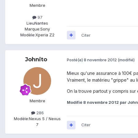
Membre
97
Lieu
Nantes
Marque:
Sony
Modèle:
Xperia Z2
Citer
Johnito
Posté(e)
8 novembre 2012
(modifié)
Mieux qu'une assurance à 100€ pa
Vraiment, le matérieu "grippe" au li
On la trouve partout y compris sur 
Membre
Modifié
8 novembre 2012
par John
286
Modèle:
Nexus 5 / Nexus
7
Citer