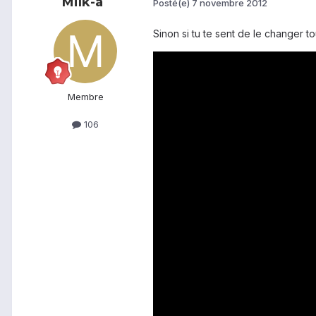
Milk-a
Posté(e)
7 novembre 2012
Sinon si tu te sent de le changer t
Membre
106