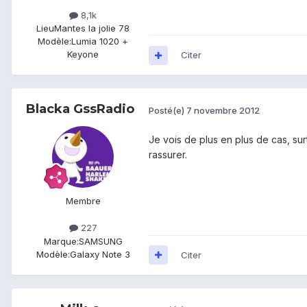
8,1k
Lieu
Mantes la jolie 78
Modèle:
Lumia 1020 +
Keyone
Citer
Blacka GssRadio
Posté(e)
7 novembre 2012
Je vois de plus en plus de cas, su
rassurer.
Membre
227
Marque:
SAMSUNG
Modèle:
Galaxy Note 3
Citer