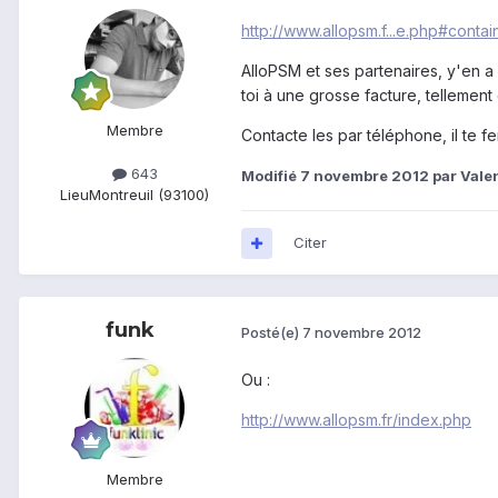
http://www.allopsm.f...e.php#contai
AlloPSM et ses partenaires, y'en a
toi à une grosse facture, telleme
Membre
Contacte les par téléphone, il te f
643
Modifié
7 novembre 2012
par Vale
Lieu
Montreuil (93100)
Citer
funk
Posté(e)
7 novembre 2012
Ou :
http://www.allopsm.fr/index.php
Membre