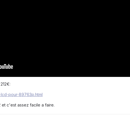
 212€:
-lcd-pour-89763p.html
 et c'est assez facile a faire.