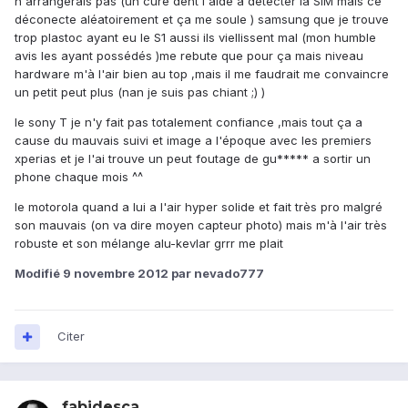
n'arrangerais pas (un cure dent l'aide a detecter la SIM mais ce
déconecte aléatoirement et ça me soule ) samsung que je trouve
trop plastoc ayant eu le S1 aussi ils viellissent mal (mon humble
avis les ayant possédés )me rebute que pour ça mais niveau
hardware m'à l'air bien au top ,mais il me faudrait me convaincre
un petit peut plus (nan je suis pas chiant ;) )
le sony T je n'y fait pas totalement confiance ,mais tout ça a
cause du mauvais suivi et image a l'époque avec les premiers
xperias et je l'ai trouve un peut foutage de gu***** a sortir un
phone chaque mois ^^
le motorola quand a lui a l'air hyper solide et fait très pro malgré
son mauvais (on va dire moyen capteur photo) mais m'à l'air très
robuste et son mélange alu-kevlar grrr me plait
Modifié
9 novembre 2012
par nevado777
Citer
fabidesca