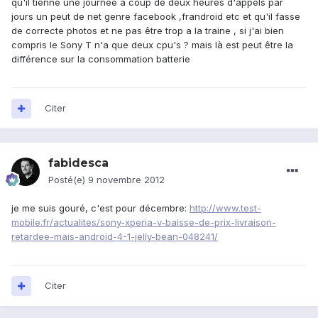
qu'il tienne une journée a coup de deux heures d'appels par
jours un peut de net genre facebook ,frandroid etc et qu'il fasse
de correcte photos et ne pas être trop a la traine , si j'ai bien
compris le Sony T n'a que deux cpu's ? mais là est peut être la
différence sur la consommation batterie
Citer
fabidesca
Posté(e)
9 novembre 2012
je me suis gouré, c'est pour décembre:
http://www.test-
mobile.fr/actualites/sony-xperia-v-baisse-de-prix-livraison-
retardee-mais-android-4-1-jelly-bean-048241/
Citer