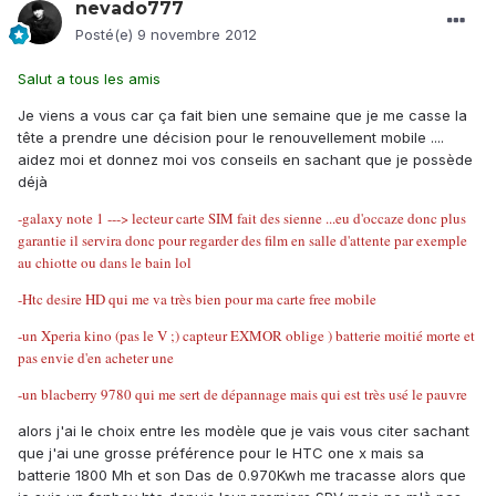
nevado777
Posté(e)
9 novembre 2012
Salut a tous les amis
Je viens a vous car ça fait bien une semaine que je me casse la
tête a prendre une décision pour le renouvellement mobile ....
aidez moi et donnez moi vos conseils en sachant que je possède
déjà
-galaxy note 1 ---> lecteur carte SIM fait des sienne ...eu d'occaze donc plus
garantie il servira donc pour regarder des film en salle d'attente par exemple
au chiotte ou dans le bain lol
-Htc desire HD qui me va très bien pour ma carte free mobile
-un Xperia kino (pas le V ;) capteur EXMOR oblige ) batterie moitié morte et
pas envie d'en acheter une
-un blacberry 9780 qui me sert de dépannage mais qui est très usé le pauvre
alors j'ai le choix entre les modèle que je vais vous citer sachant
que j'ai une grosse préférence pour le HTC one x mais sa
batterie 1800 Mh et son Das de 0.970Kwh me tracasse alors que