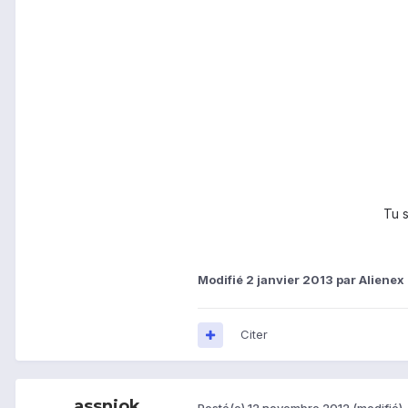
Tu s
Modifié
2 janvier 2013
par Alienex
Citer
assniok
Posté(e)
12 novembre 2012
(modifié)