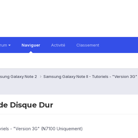
orum
Naviguer
Activité
Classement
sung Galaxy Note 2
Samsung Galaxy Note II - Tutoriels - "Version 3
de Disque Dur
oriels - "Version 3G" (N7100 Uniquement)