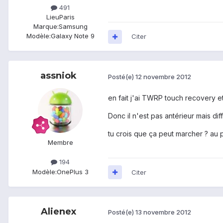
491
Lieu
Paris
Marque:
Samsung
Modèle:
Galaxy Note 9
Citer
assniok
Posté(e)
12 novembre 2012
en fait j'ai TWRP touch recovery e
Donc il n'est pas antérieur mais diff
tu crois que ça peut marcher ? au p
Membre
194
Modèle:
OnePlus 3
Citer
Alienex
Posté(e)
13 novembre 2012