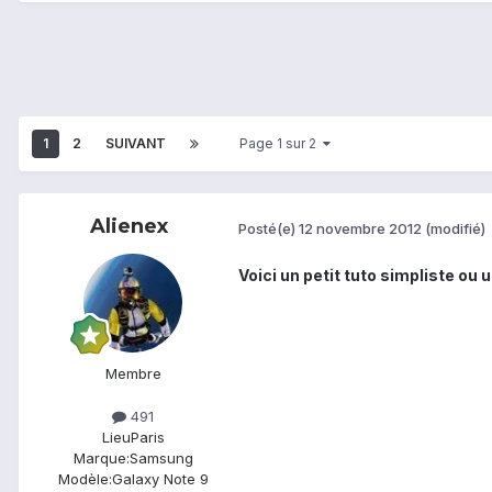
1
2
SUIVANT
Page 1 sur 2
Alienex
Posté(e)
12 novembre 2012
(modifié)
Voici un petit tuto simpliste ou
Membre
491
Lieu
Paris
Marque:
Samsung
Modèle:
Galaxy Note 9