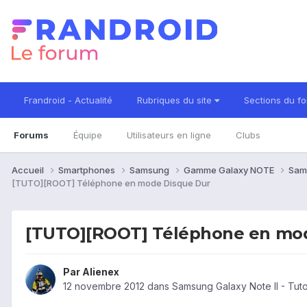
Frandroid - Actualité
Rubriques du site
Sections du f
Forums
Équipe
Utilisateurs en ligne
Clubs
Accueil
Smartphones
Samsung
Gamme Galaxy NOTE
Sam
[TUTO][ROOT] Téléphone en mode Disque Dur
[TUTO][ROOT] Téléphone en mo
Par
Alienex
12 novembre 2012
dans
Samsung Galaxy Note II - Tut