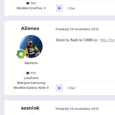
194
Modèle:
OnePlus 3
Citer
Alienex
Posté(e)
14 novembre 2012
Sinon tu flash le CWM ici :
http://f
Membre
491
Lieu
Paris
Marque:
Samsung
Modèle:
Galaxy Note 9
Citer
assniok
Posté(e)
14 novembre 2012