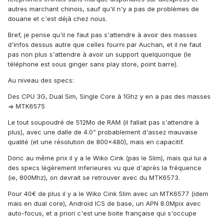
autres marchant chinois, sauf qu'il n'y a pas de problèmes de
douane et c'est déjà chez nous.
Bref, je pense qu'il ne faut pas s'attendre à avoir des masses
d'infos dessus autre que celles fourni par Auchan, et il ne faut
pas non plus s'attendre à avoir un support quelquonque (le
téléphone est sous ginger sans play store, point barre).
Au niveau des specs:
Des CPU 3G, Dual Sim, Single Core à 1Ghz y en a pas des masses
=> MTK6575
Le tout soupoudré de 512Mo de RAM (il fallait pas s'attendre à
plus), avec une dalle de 4.0" probablement d'assez mauvaise
qualité (et une résolution de 800x480), mais en capacitif.
Donc au même prix il y a le Wiko Cink (pas le Slim), mais qui lui a
des specs légèrement inferieures vu que d'après la fréquence
(ie, 800Mhz), on devrait se retrouver avec du MTK6573.
Pour 40€ de plus il y a le Wiko Cink Slim avec un MTK6577 (idem
mais en dual core), Android ICS de base, un APN 8.0Mpix avec
auto-focus, et a priori c'est une boite française qui s'occupe