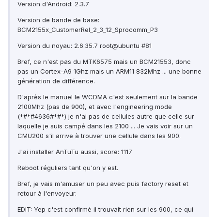
Version d'Android: 2.3.7
Version de bande de base:
BCM2155x_CustomerRel_2_3_12_Sprocomm_P3
Version du noyau: 2.6.35.7 root@ubuntu #81
Bref, ce n'est pas du MTK6575 mais un BCM21553, donc
pas un Cortex-A9 1Ghz mais un ARM11 832Mhz ... une bonne
génération de différence.
D'après le manuel le WCDMA c'est seulement sur la bande
2100Mhz (pas de 900), et avec l'engineering mode
(*#*#4636#*#*) je n'ai pas de cellules autre que celle sur
laquelle je suis campé dans les 2100 ... Je vais voir sur un
CMU200 s'il arrive à trouver une cellule dans les 900.
J'ai installer AnTuTu aussi, score: 1117
Reboot réguliers tant qu'on y est.
Bref, je vais m'amuser un peu avec puis factory reset et
retour à l'envoyeur.
EDIT: Yep c'est confirmé il trouvait rien sur les 900, ce qui