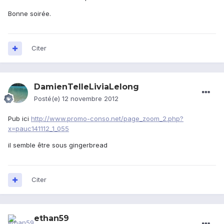
Bonne soirée.
Citer
DamienTelleLiviaLelong
Posté(e)
12 novembre 2012
Pub ici
http://www.promo-conso.net/page_zoom_2.php?
x=pauc141112_1_055
il semble être sous gingerbread
Citer
ethan59