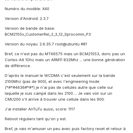
Numéro du modèle: X40
Version d'Android: 2.3.7
Version de bande de base:
BCM2155x_CustomerRel_2_3_12_Sprocomm_P3
Version du noyau: 2.6.35.7 root@ubuntu #81
Bref, ce n'est pas du MTK6575 mais un BCM21553, donc pas un
Cortex-A9 1Ghz mais un ARM11 832Mhz ... une bonne génération
de différence.
D'après le manuel le WCDMA c'est seulement sur la bande
2100Mhz (pas de 900), et avec l'engineering mode
(*#*#4636#*#*) je n'ai pas de cellules autre que celle sur
laquelle je suis campé dans les 2100 ... Je vais voir sur un
CMU200 s'il arrive à trouver une cellule dans les 900.
J'ai installer AnTuTu aussi, score: 1117
Reboot réguliers tant qu'on y est.
Bref, je vais m'amuser un peu avec puis factory reset et retour à