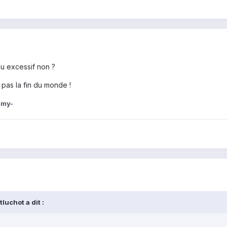
eu excessif non ?
 pas la fin du monde !
mmy-
luchot a dit :