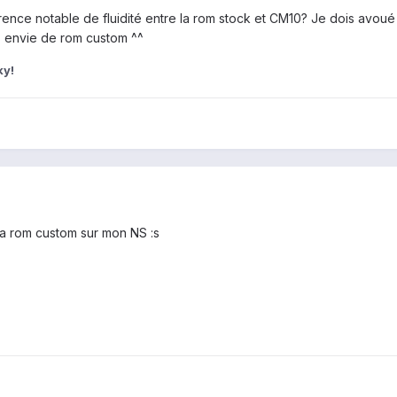
érence notable de fluidité entre la rom stock et CM10? Je dois avou
s envie de rom custom ^^
ky!
la rom custom sur mon NS :s