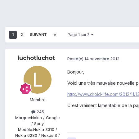
1
2
SUIVANT
Page 1 sur 2
luchotluchot
Posté(e)
14 novembre 2012
Bonjour,
Voici une très mauvaise nouvelle pou
http://www.droid-life.com/2012/1
Membre
C'est vraiment lamentable de la pa
245
Marque:
Nokia / Google
/ Sony
Modèle:
Nokia 3310 /
Nokia 6280 / Nexus S /