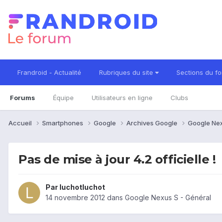
Frandroid - Actualité
Rubriques du site
Sections du f
Forums
Équipe
Utilisateurs en ligne
Clubs
Accueil
Smartphones
Google
Archives Google
Google Ne
Pas de mise à jour 4.2 officielle !
Par
luchotluchot
14 novembre 2012
dans
Google Nexus S - Général