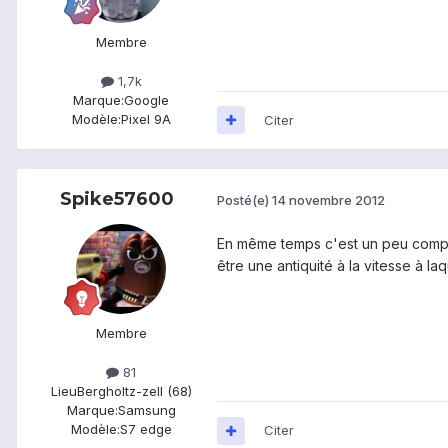
Membre
1,7k
Marque:
Google
Modèle:
Pixel 9A
Citer
Spike57600
Posté(e)
14 novembre 2012
En même temps c'est un peu compréh
être une antiquité à la vitesse à l
Membre
81
Lieu
Bergholtz-zell (68)
Marque:
Samsung
Modèle:
S7 edge
Citer