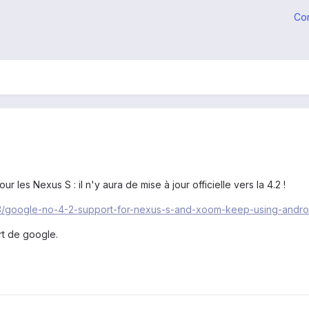
Co
r les Nexus S : il n'y aura de mise à jour officielle vers la 4.2 !
1/13/google-no-4-2-support-for-nexus-s-and-xoom-keep-using-andro
rt de google.