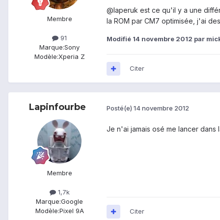
@laperuk est ce qu'il y a une diff
Membre
la ROM par CM7 optimisée, j'ai de
91
Modifié
14 novembre 2012
par mic
Marque:
Sony
Modèle:
Xperia Z
Citer
Lapinfourbe
Posté(e)
14 novembre 2012
Je n'ai jamais osé me lancer dans 
Membre
1,7k
Marque:
Google
Modèle:
Pixel 9A
Citer