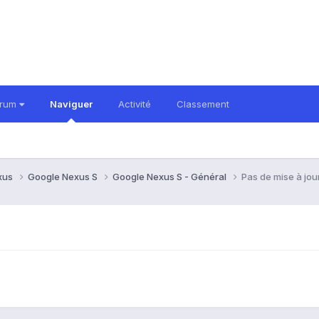
orum
Naviguer
Activité
Classement
xus
Google Nexus S
Google Nexus S - Général
Pas de mise à jour 