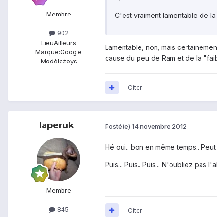
Membre
C'est vraiment lamentable de la
902
Lieu
Ailleurs
Lamentable, non; mais certainemen
Marque:
Google
cause du peu de Ram et de la "faibl
Modèle:
toys
Citer
laperuk
Posté(e)
14 novembre 2012
Hé oui.. bon en même temps.. Peut on
Puis... Puis.. Puis... N'oubliez pas l'al
Membre
845
Citer