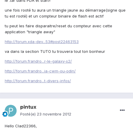
le .tar dans PDA et start!!
une fois rooté tu aura un triangle jaune au démarrage(signe que
tu est rooté) et un compteur binaire de flash est actif
tu peut les faire disparaitre/reset du compteur avec cette
application "triangle away"
http://forum.xda-dev...53#post22463153
va dans la section TUTO tu trouvera tout ton bonheur
http://forum.frandro...r-le-galaxy-s2/
http://forum.frandro...ia-cwm-ou-odin/
http://forum.frandro...t-divers-infos/
pintux
Posté(e)
23 novembre 2012
Hello Clad22366,