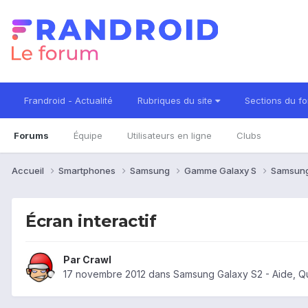
Frandroid - Actualité
Rubriques du site
Sections du f
Forums
Équipe
Utilisateurs en ligne
Clubs
Accueil
Smartphones
Samsung
Gamme Galaxy S
Samsung
Écran interactif
Par
Crawl
17 novembre 2012
dans
Samsung Galaxy S2 - Aide, Q