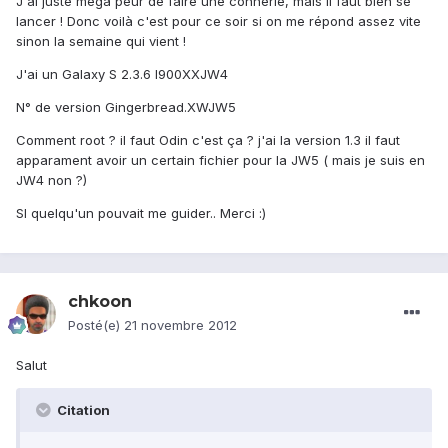
J'ai juste méga peur de faire une connerie, mais il faut bien se
lancer ! Donc voilà c'est pour ce soir si on me répond assez vite
sinon la semaine qui vient !
J'ai un Galaxy S 2.3.6 I900XXJW4
N° de version Gingerbread.XWJW5
Comment root ? il faut Odin c'est ça ? j'ai la version 1.3 il faut
apparament avoir un certain fichier pour la JW5 ( mais je suis en
JW4 non ?)
SI quelqu'un pouvait me guider.. Merci :)
chkoon
Posté(e)
21 novembre 2012
Salut
Citation