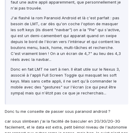
faut une autre appli apparemment, que personnellement je
n'ai pas trouvée.
J'ai flashé la rom Paranoid Android et là c'est parfait : pas
besoin de LMT, car dès qu'on coche l'option de masquer
les soft keys (ils disent "navbar") on a la "Pie" qui s'active,
qui est un demi-camembert qui apparait quand on swipe
depuis le bord de l'écran vers l'intérieur et qui contient les
boutons menu, back, home, multi-tâches et recherche.
C'est vraiment bien ! On a un écran de 4,7" au lieu des 4,3
réels avec la navbar...
Donc en fait LMT ne sert à rien. Il était utile sur le Nexus 3,
associé à l'appli Full Screen Toggle qui masquait les soft
keys. Mais sans cette appli, il ne sert qu'à commander le
mobile avec des "gestures" sur l'écran (ce qui peut être
sympa) mais qui n'étzit pas ce que je recherchais...
Donc tu me conseille de passer sous paranoid android ?
car sous slimbean j'ai la facilité de basculer en 2G/3G/2G-3G
facilement, et le data est extra, petit bémol niveau de l'autonomie