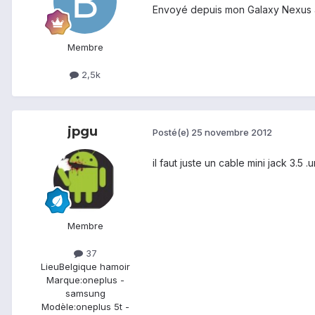
Envoyé depuis mon Galaxy Nexus 
Membre
2,5k
jpgu
Posté(e)
25 novembre 2012
il faut juste un cable mini jack 3.5 .
Membre
37
Lieu
Belgique hamoir
Marque:
oneplus -
samsung
Modèle:
oneplus 5t -