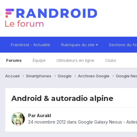
Frandroid - Actualité
Rubriques du site
Sections du f
Forums
Équipe
Utilisateurs en ligne
Clubs
Accueil
Smartphones
Google
Archives Google
Google Ne
Android & autoradio alpine
Par
Aurakl
24 novembre 2012
dans
Google Galaxy Nexus - Aide