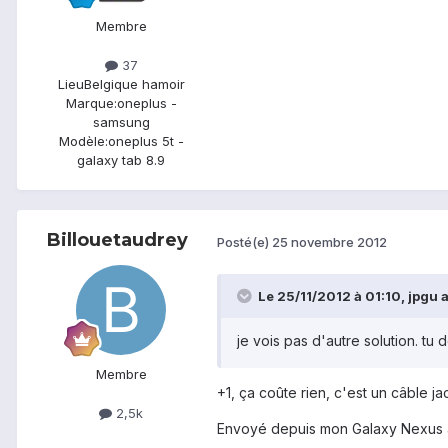
Membre
37
Lieu
Belgique hamoir
Marque:
oneplus -
samsung
Modèle:
oneplus 5t -
galaxy tab 8.9
Billouetaudrey
Posté(e)
25 novembre 2012
Le 25/11/2012 à 01:10, jpgu a 
je vois pas d'autre solution. tu
Membre
+1, ça coûte rien, c'est un câble jac
2,5k
Envoyé depuis mon Galaxy Nexus 