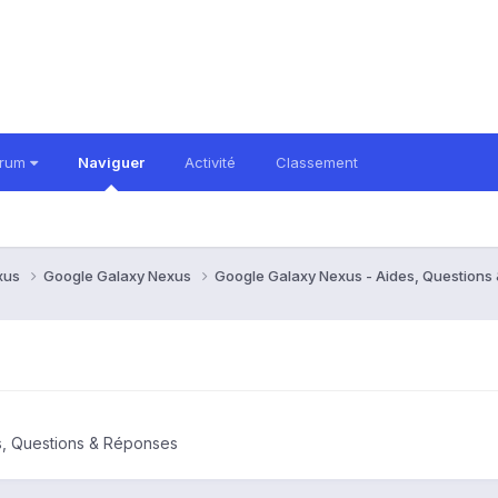
orum
Naviguer
Activité
Classement
xus
Google Galaxy Nexus
Google Galaxy Nexus - Aides, Question
s, Questions & Réponses