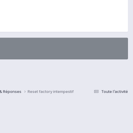
s & Réponses
Reset factory intempestif
Toute l’activité
s