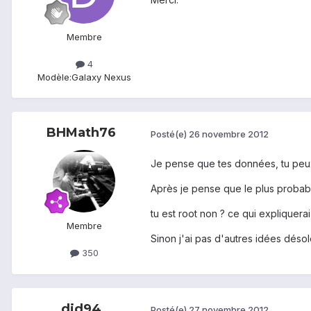
Membre
4
Modèle:
Galaxy Nexus
BHMath76
Posté(e)
26 novembre 2012
Je pense que tes données, tu peux
Après je pense que le plus probable,
tu est root non ? ce qui expliquerai 
Membre
Sinon j'ai pas d'autres idées désol
350
did94
Posté(e)
27 novembre 2012