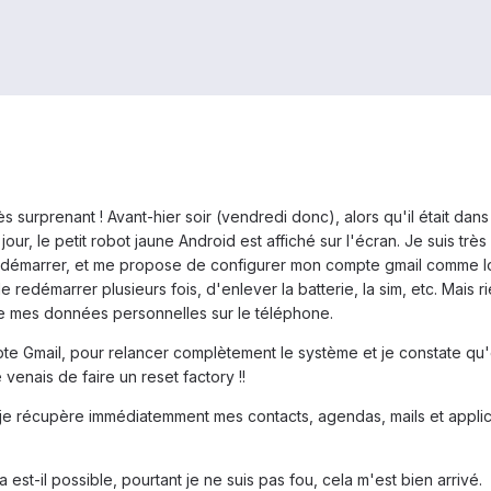
ès surprenant ! Avant-hier soir (vendredi donc), alors qu'il était dan
ur, le petit robot jaune Android est affiché sur l'écran. Je suis très
r redémarrer, et me propose de configurer mon compte gmail comme 
 redémarrer plusieurs fois, d'enlever la batterie, la sim, etc. Mai
de mes données personnelles sur le téléphone.
pte Gmail, pour relancer complètement le système et je constate qu
enais de faire un reset factory !!
n je récupère immédiatemment mes contacts, agendas, mails et appli
t-il possible, pourtant je ne suis pas fou, cela m'est bien arrivé.