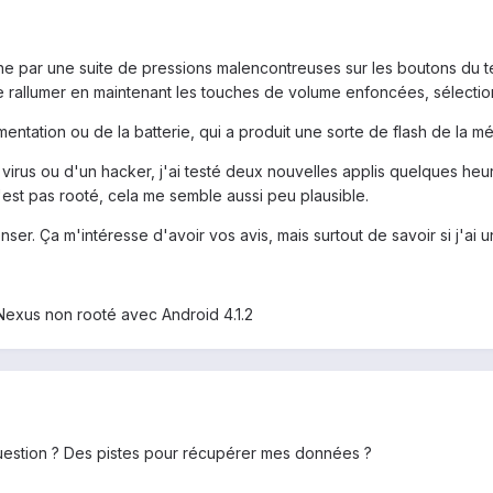
he par une suite de pressions malencontreuses sur les boutons du té
 le rallumer en maintenant les touches de volume enfoncées, sélection
limentation ou de la batterie, qui a produit une sorte de flash de la
un virus ou d'un hacker, j'ai testé deux nouvelles applis quelques he
est pas rooté, cela me semble aussi peu plausible.
enser. Ça m'intéresse d'avoir vos avis, mais surtout de savoir si j'
Nexus non rooté avec Android 4.1.2
question ? Des pistes pour récupérer mes données ?