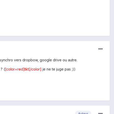
 synchro vers dropbow, google drive ou autre.
? (
[color=red]tkt[/color]
je ne te juge pas ;))
Auteur