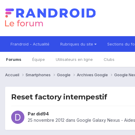
Frandroid - Actualité
Rubriques du site
Sections du f
Forums
Équipe
Utilisateurs en ligne
Clubs
Accueil
Smartphones
Google
Archives Google
Google Ne
Reset factory intempestif
Par
did94
25 novembre 2012
dans
Google Galaxy Nexus - Aide