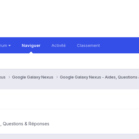
orum
Naviguer
Activité
Classement
xus
Google Galaxy Nexus
Google Galaxy Nexus - Aides, Question
s, Questions & Réponses