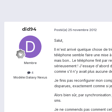
did94
Posté(e)
25 novembre 2012
Salut,
Il m'est arrivé quelque chose de tr
téléphone semble faire une mise à jo
mais bon... Le téléphone finit pa
Membre
sérieusement ! J'essaye d'abord de
comme s'il n'y avait plus aucune 
4
Modèle:
Galaxy Nexus
Je finis pas reconfigurer mon com
disparues, exactement comme si je v
Alors bien sûr, par synchronisatio
sms.
Je ne commends pas comment cela es