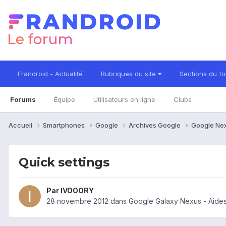
Frandroid - Actualité
Rubriques du site
Sections du f
Forums
Équipe
Utilisateurs en ligne
Clubs
Accueil
Smartphones
Google
Archives Google
Google Ne
Quick settings
Par
IVOOORY
28 novembre 2012
dans
Google Galaxy Nexus - Aide