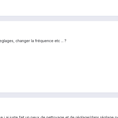
eglages, changer la fréquence etc ... ?
ce,j ai juste fait un peux de nettoyage et de réglage(dans réglage