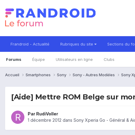
Frandroid - Actualité
Rubriques du site
Sections du f
Forums
Équipe
Utilisateurs en ligne
Clubs
Accueil
Smartphones
Sony
Sony - Autres Modèles
Sony X
[Aide] Mettre ROM Belge sur mon
Par
RudiVoller
1 décembre 2012
dans
Sony Xperia Go - Général & A