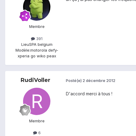
Membre
391
Lieu
SPA belgium
Modèle:
motorola defy-
xperia go wiko peax
RudiVoller
Posté(e)
2 décembre 2012
D'accord merci à tous !
Membre
6