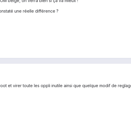
 ROM belge, on verra bien si ça va mieux !
nstaté une réelle différence ?
uis root et virer toute les oppli inutile ainsi que quelque modif de reg