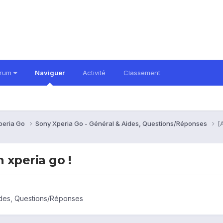
orum
Naviguer
Activité
Classement
peria Go
Sony Xperia Go - Général & Aides, Questions/Réponses
[
 xperia go !
ides, Questions/Réponses