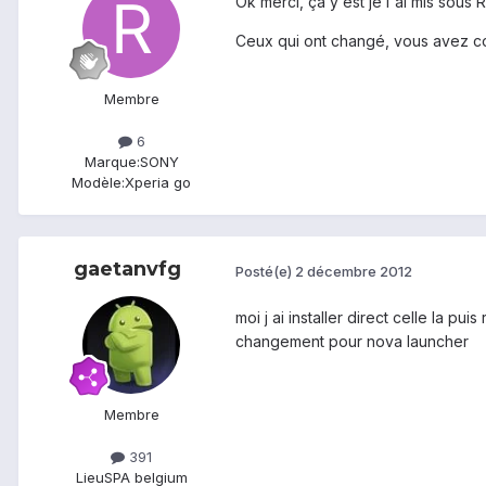
Ok merci, ça y est je l'ai mis sous
Ceux qui ont changé, vous avez co
Membre
6
Marque:
SONY
Modèle:
Xperia go
gaetanvfg
Posté(e)
2 décembre 2012
moi j ai installer direct celle la p
changement pour nova launcher
Membre
391
Lieu
SPA belgium