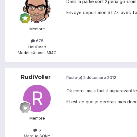
Dans la partie sont Xperia go «rom 
Envoyé depuis mon ST27i avec Ta
Membre
675
Lieu
Caen
Modèle:
Xiaomi MI4C
RudiVoller
Posté(e)
2 décembre 2012
Ok merci, mais faut-il auparavant le 
Et est-ce que je perdrais mes don
Membre
6
Marque:
SONY