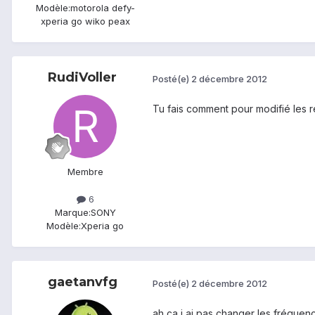
Modèle:
motorola defy-
xperia go wiko peax
RudiVoller
Posté(e)
2 décembre 2012
Tu fais comment pour modifié les r
Membre
6
Marque:
SONY
Modèle:
Xperia go
gaetanvfg
Posté(e)
2 décembre 2012
ah ça j ai pas changer les fréquen