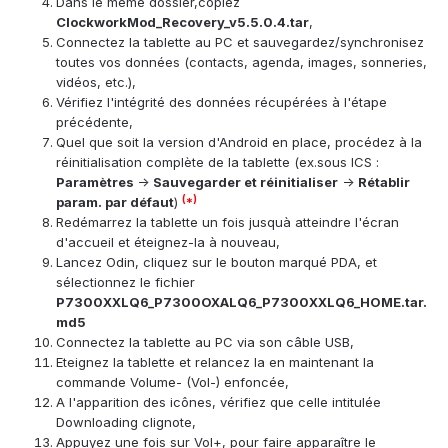
Dans le même dossier,copiez
ClockworkMod_Recovery_v5.5.0.4.tar
,
Connectez la tablette au PC et sauvegardez/synchronisez
toutes vos données (contacts, agenda, images, sonneries,
vidéos, etc.),
Vérifiez l'intégrité des données récupérées à l'étape
précédente,
Quel que soit la version d'Android en place, procédez à la
réinitialisation complète de la tablette (ex.sous ICS :
Paramètres
->
Sauvegarder et réinitialiser
->
Rétablir
(
)
param. par défaut
)
*
Redémarrez la tablette un fois jusquà atteindre l'écran
d'accueil et éteignez-la à nouveau,
Lancez Odin, cliquez sur le bouton marqué PDA, et
sélectionnez le fichier
P7300XXLQ6_P7300OXALQ6_P7300XXLQ6_HOME.tar.
md5
Connectez la tablette au PC via son câble USB,
Eteignez la tablette et relancez la en maintenant la
commande Volume- (Vol-) enfoncée,
A l'apparition des icônes, vérifiez que celle intitulée
Downloading clignote,
Appuyez une fois sur Vol+, pour faire apparaître le