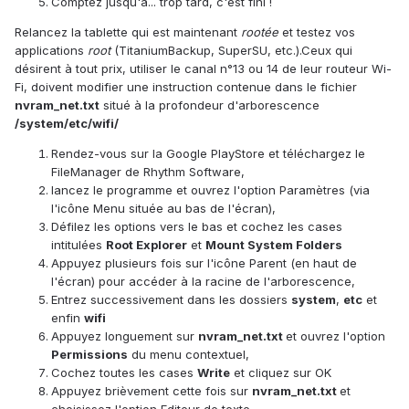
Comptez jusqu'à... trop tard, c'est fini !
Relancez la tablette qui est maintenant
rootée
et testez vos
applications
root
(TitaniumBackup, SuperSU, etc.).Ceux qui
désirent à tout prix, utiliser le canal n°13 ou 14 de leur routeur Wi-
Fi, doivent modifier une instruction contenue dans le fichier
nvram_net.txt
situé à la profondeur d'arborescence
/system/etc/wifi/
Rendez-vous sur la Google PlayStore et téléchargez le
FileManager de Rhythm Software,
lancez le programme et ouvrez l'option Paramètres (via
l'icône Menu située au bas de l'écran),
Défilez les options vers le bas et cochez les cases
intitulées
Root Explorer
et
Mount System Folders
Appuyez plusieurs fois sur l'icône Parent (en haut de
l'écran) pour accéder à la racine de l'arborescence,
Entrez successivement dans les dossiers
system
,
etc
et
enfin
wifi
Appuyez longuement sur
nvram_net.txt
et ouvrez l'option
Permissions
du menu contextuel,
Cochez toutes les cases
Write
et cliquez sur OK
Appuyez brièvement cette fois sur
nvram_net.txt
et