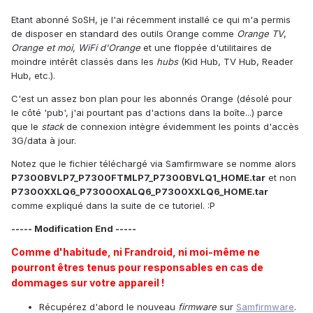
Etant abonné SoSH, je l'ai récemment installé ce qui m'a permis
de disposer en standard des outils Orange comme
Orange TV
,
Orange et moi
, WiFi d'Orange
et une floppée d'utilitaires de
moindre intérêt classés dans les
hubs
(Kid Hub, TV Hub, Reader
Hub, etc.).
C'est un assez bon plan pour les abonnés Orange (désolé pour
le côté 'pub', j'ai pourtant pas d'actions dans la boîte...) parce
que le
stack
de connexion intègre évidemment les points d'accès
3G/data à jour.
Notez que le fichier téléchargé via Samfirmware se nomme alors
P7300BVLP7_P7300FTMLP7_P7300BVLQ1_HOME.tar
et non
P7300XXLQ6_P7300OXALQ6_P7300XXLQ6_HOME.tar
comme expliqué dans la suite de ce tutoriel. :P
----- Modification End -----
Comme d'habitude, ni Frandroid, ni moi-même ne
pourront êtres tenus pour responsables en cas de
dommages sur votre appareil !
Récupérez d'abord le nouveau
firmware
sur
Samfirmware
.