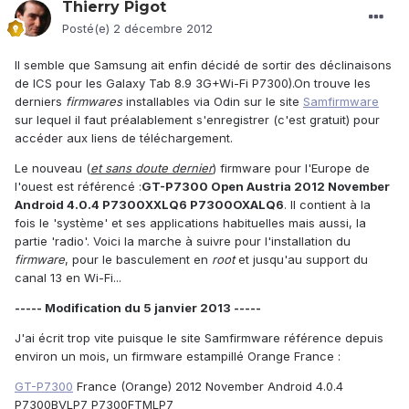
Thierry Pigot
Posté(e)
2 décembre 2012
Il semble que Samsung ait enfin décidé de sortir des déclinaisons
de ICS pour les Galaxy Tab 8.9 3G+Wi-Fi P7300).On trouve les
derniers
firmwares
installables via Odin sur le site
Samfirmware
sur lequel il faut préalablement s'enregistrer (c'est gratuit) pour
accéder aux liens de téléchargement.
Le nouveau (
et sans doute dernier
) firmware pour l'Europe de
l'ouest est référencé :
GT-P7300 Open Austria 2012 November
Android 4.0.4 P7300XXLQ6 P7300OXALQ6
. Il contient à la
fois le 'système' et ses applications habituelles mais aussi, la
partie 'radio'. Voici la marche à suivre pour l'installation du
firmware
, pour le basculement en
root
et jusqu'au support du
canal 13 en Wi-Fi...
----- Modification du 5 janvier 2013 -----
J'ai écrit trop vite puisque le site Samfirmware référence depuis
environ un mois, un firmware estampillé Orange France :
GT-P7300
France (Orange) 2012 November Android 4.0.4
P7300BVLP7 P7300FTMLP7