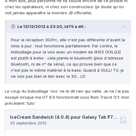
A mon avis, plus personne ne se soucie encore de ce produit ni
chez les opérateurs, ni chez son constructeur (je doute qu'on
voit jamais apparaître la moindre JB officielle).
Le 13/12/2012 à 23:20, ld75 a dit :
Pour la réception 3G/H+, elle n'est pas différente d'avant la
mise à jour : tout fonctionne parfaitement. Par contre, le
bidouillage pour la voix avec un modem de i9103 (XXLQ3)
est plutôt à éviter : cela plante le bluetooth (plus d'adresse
bluetooth, ni de n° de série), ce qui prouve bien que ce
n'est pas le même matériel à la base. Quand à GULLI TV, je
ne vois pas bien le lien avec la 3G... LD
Le coup du bidouillage 'vox' ne le dit rien qui vaille. Je ne l'ai pas
essayé lorsque ma GT 8.9 fonctionnait sous Rom Tracid (Cf. mon
précédent 'tuto'