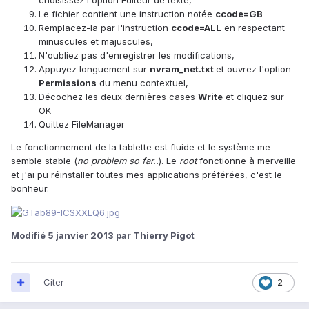
choisissez l'option Editeur de texte,
Le fichier contient une instruction notée
ccode=GB
Remplacez-la par l'instruction
ccode=ALL
en respectant
minuscules et majuscules,
N'oubliez pas d'enregistrer les modifications,
Appuyez longuement sur
nvram_net.txt
et ouvrez l'option
Permissions
du menu contextuel,
Décochez les deux dernières cases
Write
et cliquez sur
OK
Quittez FileManager
Le fonctionnement de la tablette est fluide et le système me
semble stable (
no problem so far..
). Le
root
fonctionne à merveille
et j'ai pu réinstaller toutes mes applications préférées, c'est le
bonheur.
Modifié
5 janvier 2013
par Thierry Pigot
Citer
2