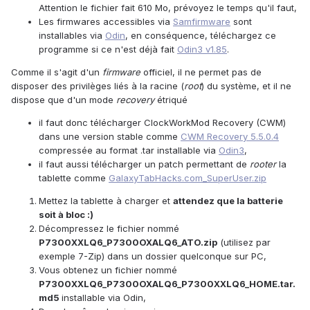
Attention le fichier fait 610 Mo, prévoyez le temps qu'il faut,
Les firmwares accessibles via
Samfirmware
sont
installables via
Odin
, en conséquence, téléchargez ce
programme si ce n'est déjà fait
Odin3 v1.85
.
Comme il s'agit d'un
firmware
officiel, il ne permet pas de
disposer des privilèges liés à la racine (
root
) du système, et il ne
dispose que d'un mode
recovery
étriqué
il faut donc télécharger ClockWorkMod Recovery (CWM)
dans une version stable comme
CWM Recovery 5.5.0.4
compressée au format .tar installable via
Odin3
,
il faut aussi télécharger un patch permettant de
rooter
la
tablette comme
GalaxyTabHacks.com_SuperUser.zip
Mettez la tablette à charger et
attendez que la batterie
soit à bloc :)
Décompressez le fichier nommé
P7300XXLQ6_P7300OXALQ6_ATO.zip
(utilisez par
exemple 7-Zip) dans un dossier quelconque sur PC,
Vous obtenez un fichier nommé
P7300XXLQ6_P7300OXALQ6_P7300XXLQ6_HOME.tar.
md5
installable via Odin,