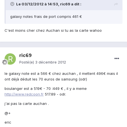
Le 03/12/2012 à 14:53, ric69 a dit :
galaxy notes frais de port compris 461 €
C'est moins cher chez Auchan si tu as la carte wahoo
ric69
Posté(e)
3 décembre 2012
le galaxy note est a 566 € chez auchan , il mettent 496€ mais il
ont déjà déduit les 70 euros de samsung (odr)
boulanger est a 519€ - 70 :449 € , il y a meme
http://www.redcoon.fr
517.89 - odr.
j'ai pas la carte auchan .
@+
eric