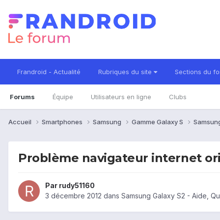
Frandroid - Actualité
Rubriques du site
Sections du f
Forums
Équipe
Utilisateurs en ligne
Clubs
Accueil
Smartphones
Samsung
Gamme Galaxy S
Samsung
Problème navigateur internet or
Par
rudy51160
3 décembre 2012
dans
Samsung Galaxy S2 - Aide, Q