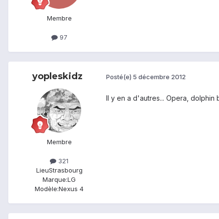
Membre
97
yopleskidz
Posté(e)
5 décembre 2012
Il y en a d'autres... Opera, dolphin 
Membre
321
Lieu
Strasbourg
Marque:
LG
Modèle:
Nexus 4