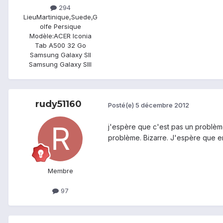
294
Lieu
Martinique,Suede,G
olfe Persique
Modèle:
ACER Iconia
Tab A500 32 Go
Samsung Galaxy SII
Samsung Galaxy SIII
rudy51160
Posté(e)
5 décembre 2012
j'espère que c'est pas un problème 
problème. Bizarre. J'espère que en
Membre
97