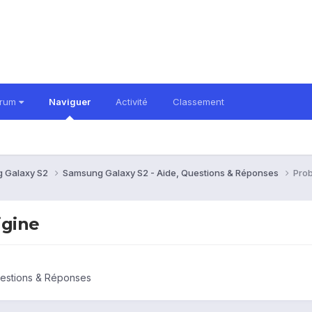
orum
Naviguer
Activité
Classement
 Galaxy S2
Samsung Galaxy S2 - Aide, Questions & Réponses
Prob
igine
uestions & Réponses