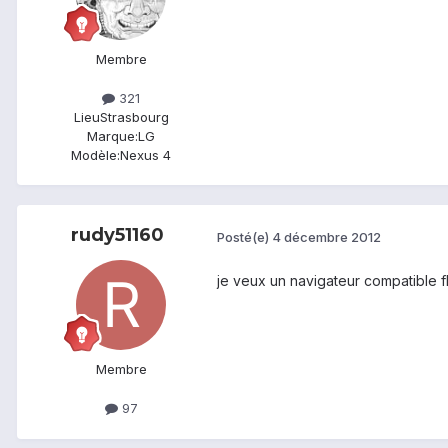
Membre
321
Lieu
Strasbourg
Marque:
LG
Modèle:
Nexus 4
rudy51160
Posté(e)
4 décembre 2012
je veux un navigateur compatible fl
Membre
97