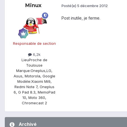
Minux
Posté(e)
5 décembre 2012
Post inutile, je ferme.
Responsable de section
6,2k
Lieu
Proche de
Toulouse
Marque:
Oneplus,LG,
Asus, Motorola, Google
Modèle:
Xiaomi Mi9,
Redmi Note 7, Oneplus
6, G Pad 8.3, MemoPad
10, Moto 360,
Chromecast 2
Archivé