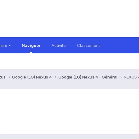
orum
Naviguer
Activité
Classement
xus
Google (LG) Nexus 4
Google (LG) Nexus 4 - Général
NEXUS 4
l