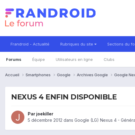
Frandroid - Actualité
Rubriques du site
Sections du f
Forums
Équipe
Utilisateurs en ligne
Clubs
Accueil
Smartphones
Google
Archives Google
Google Ne
NEXUS 4 ENFIN DISPONIBLE
Par
joekiller
5 décembre 2012
dans
Google (LG) Nexus 4 - Généra