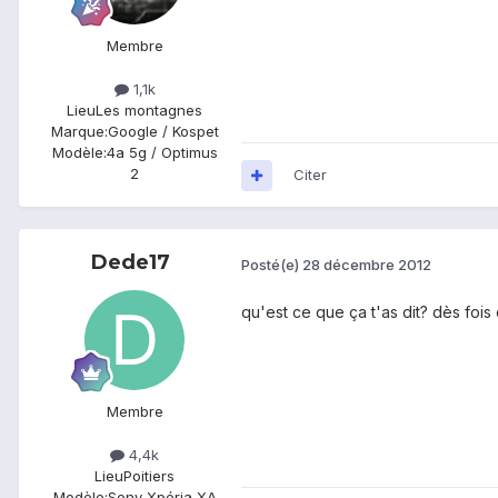
Membre
1,1k
Lieu
Les montagnes
Marque:
Google / Kospet
Modèle:
4a 5g / Optimus
2
Citer
Dede17
Posté(e)
28 décembre 2012
qu'est ce que ça t'as dit? dès foi
Membre
4,4k
Lieu
Poitiers
Modèle:
Sony Xpéria XA