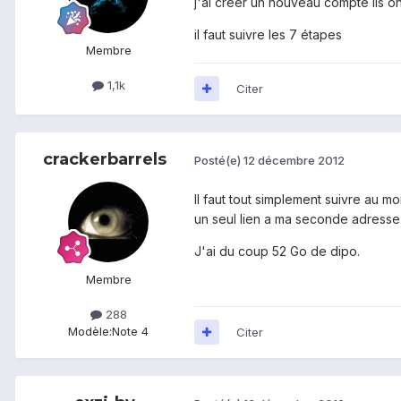
j'ai créer un nouveau compte ils o
il faut suivre les 7 étapes
Membre
1,1k
Citer
crackerbarrels
Posté(e)
12 décembre 2012
Il faut tout simplement suivre au m
un seul lien a ma seconde adresse m
J'ai du coup 52 Go de dipo.
Membre
288
Modèle:
Note 4
Citer