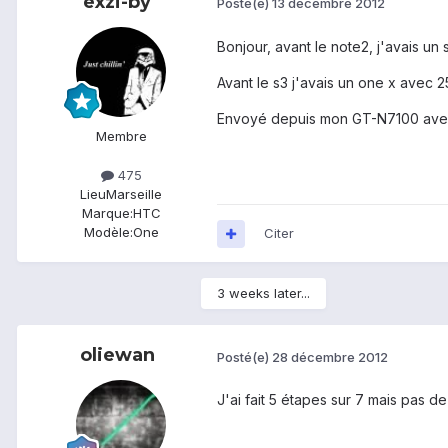
exzi-by
Posté(e)
13 décembre 2012
Bonjour, avant le note2, j'avais un
Avant le s3 j'avais un one x avec 25g
Envoyé depuis mon GT-N7100 ave
Membre
475
Lieu
Marseille
Marque:
HTC
Modèle:
One
Citer
3 weeks later...
oliewan
Posté(e)
28 décembre 2012
J'ai fait 5 étapes sur 7 mais pas de