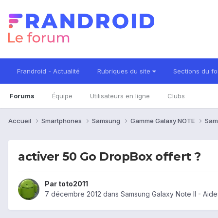
Frandroid - Actualité
Rubriques du site
Sections du f
Forums
Équipe
Utilisateurs en ligne
Clubs
Accueil
Smartphones
Samsung
Gamme Galaxy NOTE
Sam
activer 50 Go DropBox offert ?
Par
toto2011
7 décembre 2012
dans
Samsung Galaxy Note II - Aid