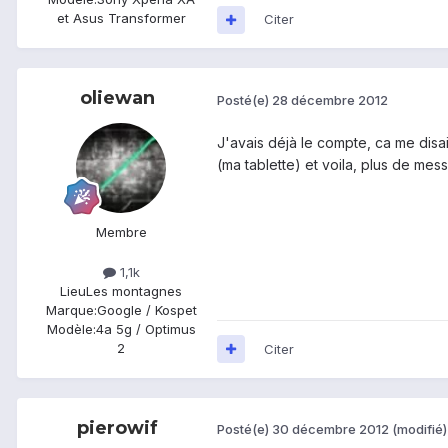
et Asus Transformer
Citer
oliewan
Posté(e)
28 décembre 2012
J'avais déjà le compte, ca me disait
(ma tablette) et voila, plus de mess
Membre
1,1k
Lieu
Les montagnes
Marque:
Google / Kospet
Modèle:
4a 5g / Optimus
2
Citer
pierowif
Posté(e)
30 décembre 2012
(modifié)