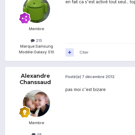
en fait ca s'est activé tout seul... t
Membre
215
Marque:
Samsung
Modèle:
Galaxy S10
Citer
Alexandre
Posté(e)
7 décembre 2012
Chanssaud
pas moi c'est bizare
Membre
48