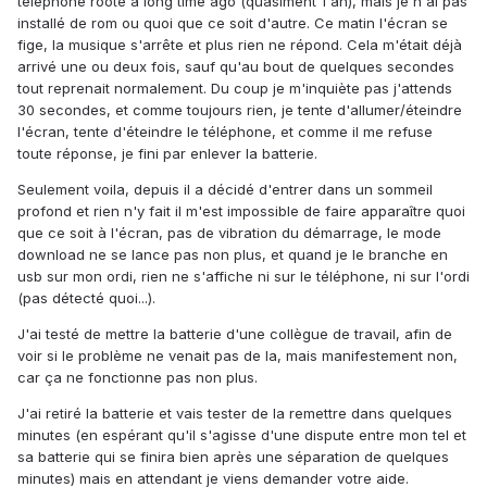
téléphone rooté a long time ago (quasiment 1 an), mais je n'ai pas
installé de rom ou quoi que ce soit d'autre. Ce matin l'écran se
fige, la musique s'arrête et plus rien ne répond. Cela m'était déjà
arrivé une ou deux fois, sauf qu'au bout de quelques secondes
tout reprenait normalement. Du coup je m'inquiète pas j'attends
30 secondes, et comme toujours rien, je tente d'allumer/éteindre
l'écran, tente d'éteindre le téléphone, et comme il me refuse
toute réponse, je fini par enlever la batterie.
Seulement voila, depuis il a décidé d'entrer dans un sommeil
profond et rien n'y fait il m'est impossible de faire apparaître quoi
que ce soit à l'écran, pas de vibration du démarrage, le mode
download ne se lance pas non plus, et quand je le branche en
usb sur mon ordi, rien ne s'affiche ni sur le téléphone, ni sur l'ordi
(pas détecté quoi...).
J'ai testé de mettre la batterie d'une collègue de travail, afin de
voir si le problème ne venait pas de la, mais manifestement non,
car ça ne fonctionne pas non plus.
J'ai retiré la batterie et vais tester de la remettre dans quelques
minutes (en espérant qu'il s'agisse d'une dispute entre mon tel et
sa batterie qui se finira bien après une séparation de quelques
minutes) mais en attendant je viens demander votre aide.