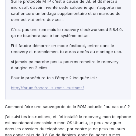
Sur le protocole MTP c'est à cause de JB, et dit merci à
microsoft d’avoir inventé cette saloperie qui n'apporte rien
sauf encore un bridage supplémentaire et un manque de
connectivité entre devices...
C'est pas une rom mais le recovery clockworkmod 5.8.4.0,
ça ne touchera pas à ton système actuel.
Et il faudra démarrer en mode fastboot, entrer dans le
recovery et normalement tu auras accès au montage usb.
si jamais ça marche pas tu pourras remettre le recovery
d'origine en 2 clics.
Pour la procédure fais l'étape 2 indiquée ici :
http://forum.frandro...s-roms-customs/
Comment faire une sauvegarde de la ROM actuelle "au cas ou" ?
j'ai suivi tes instructions, et j'ai installé la recovery, mon telephone
est maintenant acessible a mon OS Ubuntu, je peux naviguer
dans les dossiers du telephone, par contre je ne peux toujours
pas copier plus de 3,6 Go de fichiers. donc j'ai acces a mes