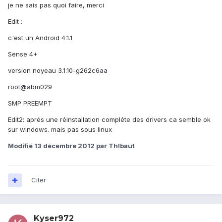
je ne sais pas quoi faire, merci
Edit :
c'est un Android 4.1.1
Sense 4+
version noyeau 3.1.10-g262c6aa
root@abm029
SMP PREEMPT
Edit2: aprés une réinstallation compléte des drivers ca semble ok
sur windows. mais pas sous linux
Modifié
13 décembre 2012
par Th!baut
Citer
Kyser972