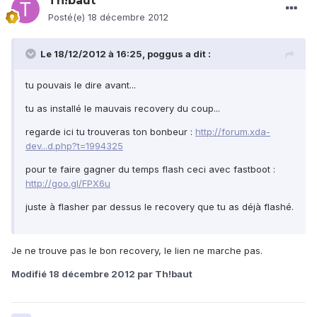
Th!baut
Posté(e)
18 décembre 2012
Le 18/12/2012 à 16:25, poggus a dit :
tu pouvais le dire avant...
tu as installé le mauvais recovery du coup...
regarde ici tu trouveras ton bonbeur :
http://forum.xda-
dev...d.php?t=1994325
pour te faire gagner du temps flash ceci avec fastboot :
http://goo.gl/FPX6u
juste à flasher par dessus le recovery que tu as déjà flashé.
Je ne trouve pas le bon recovery, le lien ne marche pas.
Modifié
18 décembre 2012
par Th!baut