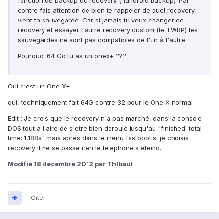
fonction de backup du recovery (nandroid backup). Par
contre fais attention de bien te rappeler de quel recovery
vient ta sauvegarde. Car si jamais tu veux changer de
recovery et essayer l'autre recovery custom (le TWRP) les
sauvegardes ne sont pas compatibles de l'un à l'autre.
Pourquoi 64 Go tu as un onex+ ???
Oui c'est un One X+
qui, techniquement fait 64G contre 32 pour le One X normal
Edit : Je crois que le recovery n'a pas marché, dans la console
DOS tout a l aire de s'etre bien deroulé jusqu'au "finished. total
time: 1,188s" mais aprés dans le menu fastboot si je choisis
recovery il ne se passe rien le telephone s'eteind.
Modifié
18 décembre 2012
par Th!baut
Citer