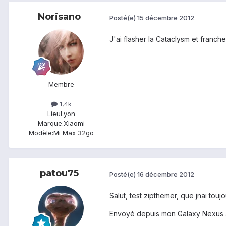
Norisano
Posté(e)
15 décembre 2012
J'ai flasher la Cataclysm et franch
Membre
1,4k
Lieu
Lyon
Marque:
Xiaomi
Modèle:
Mi Max 32go
patou75
Posté(e)
16 décembre 2012
Salut, test zipthemer, que jnai tou
Envoyé depuis mon Galaxy Nexus 