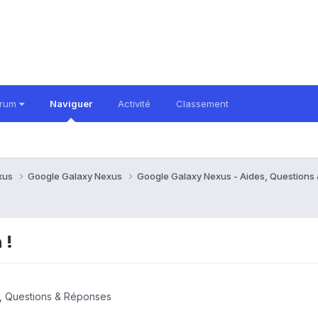
orum
Naviguer
Activité
Classement
xus
Google Galaxy Nexus
Google Galaxy Nexus - Aides, Question
 !
, Questions & Réponses