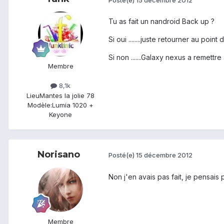
Tu as fait un nandroid Back up ?
Si oui ........juste retourner au point
Si non .......Galaxy nexus a remettre
Membre
8,1k
Lieu
Mantes la jolie 78
Modèle:
Lumia 1020 +
Keyone
Norisano
Posté(e)
15 décembre 2012
Non j'en avais pas fait, je pensais p
Membre