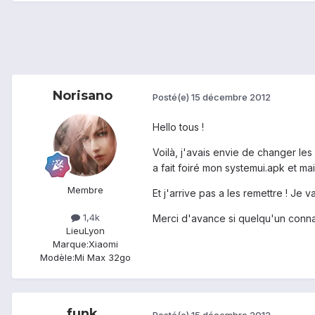
Norisano
Posté(e)
15 décembre 2012
Hello tous !
Voilà, j'avais envie de changer les 
a fait foiré mon systemui.apk et main
Membre
Et j'arrive pas a les remettre ! J
1,4k
Merci d'avance si quelqu'un connai
Lieu
Lyon
Marque:
Xiaomi
Modèle:
Mi Max 32go
funk
Posté(e)
15 décembre 2012