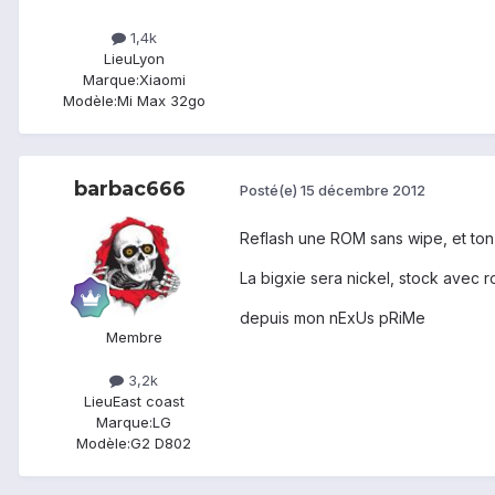
1,4k
Lieu
Lyon
Marque:
Xiaomi
Modèle:
Mi Max 32go
barbac666
Posté(e)
15 décembre 2012
Reflash une ROM sans wipe, et to
La bigxie sera nickel, stock avec r
depuis mon nExUs pRiMe
Membre
3,2k
Lieu
East coast
Marque:
LG
Modèle:
G2 D802