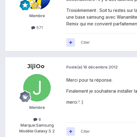
Troisièmement : Soit tu restes sur
Membre
une base samsung avec Wanamlite pu
Remix qui me convient parfaitement
571
Citer
JijiOo
Posté(e)
16 décembre 2012
Merci pour ta réponse.
Finalement je souhaiterai installer
merci ! :)
Membre
8
Marque:
Samsung
Modèle:
Galaxy S 2
Citer