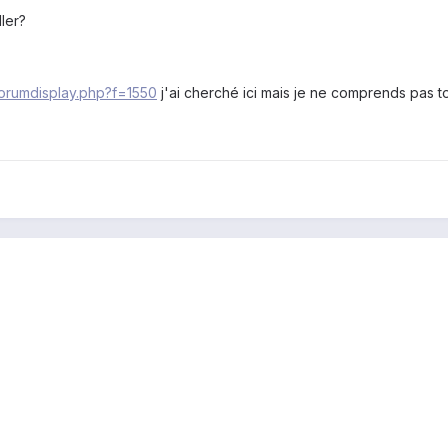
ller?
forumdisplay.php?f=1550
j'ai cherché ici mais je ne comprends pas tou