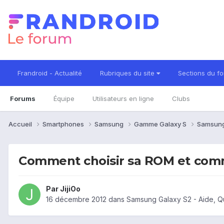
Frandroid - Actualité
Rubriques du site
Sections du f
Forums
Équipe
Utilisateurs en ligne
Clubs
Accueil
Smartphones
Samsung
Gamme Galaxy S
Samsung
Comment choisir sa ROM et comme
Par
JijiOo
16 décembre 2012
dans
Samsung Galaxy S2 - Aide, Q