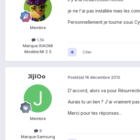
je ne l'ai pas installée mais les c
Personnellement je tourne sous Cy
Membre
1,5k
Marque:
XIAOMI
Modèle:
MI 2 S
Citer
JijiOo
Posté(e)
16 décembre 2012
D'accord, alors va pour Résurrecti
Aurais tu un lien ? J'ai vraiment pa
Merci pour tes réponses...
Membre
8
Marque:
Samsung