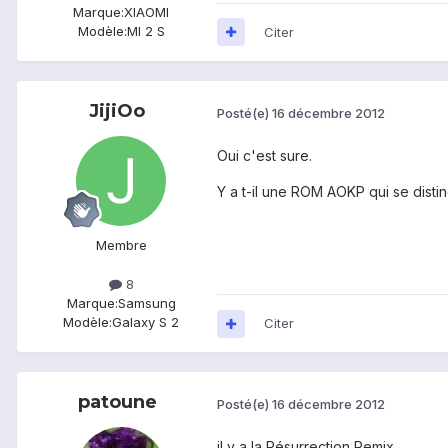
Marque:
XIAOMI
Modèle:
MI 2 S
Citer
JijiOo
Posté(e)
16 décembre 2012
Oui c'est sure.
Y a t-il une ROM AOKP qui se distin
Membre
8
Marque:
Samsung
Modèle:
Galaxy S 2
Citer
patoune
Posté(e)
16 décembre 2012
il y a la Résurrection Remix.