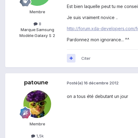
Est bien laquelle peut tu me consei
Membre
Je suis vraiment novice ..
8
http://forum.xda-developers.com/
Marque:
Samsung
Modèle:
Galaxy S 2
Pardonnez mon ignorance... ^^
Citer
patoune
Posté(e)
16 décembre 2012
on a tous été debutant un jour
Membre
1,5k