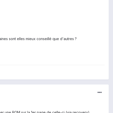
aines sont elles mieux conseillé que d'autres ?
ller une ROM sur la 1er page de celle-ci (via recovery).