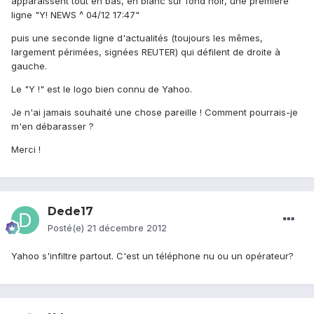
apparaîssent tout en bas, en blanc sur fond noir, une première
ligne "Y! NEWS ^ 04/12 17:47"
puis une seconde ligne d'actualités (toujours les mêmes,
largement périmées, signées REUTER) qui défilent de droite à
gauche.
Le "Y !" est le logo bien connu de Yahoo.
Je n'ai jamais souhaité une chose pareille ! Comment pourrais-je
m'en débarasser ?
Merci !
Dede17
Posté(e)
21 décembre 2012
Yahoo s'infiltre partout. C'est un téléphone nu ou un opérateur?