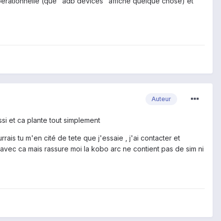
pérationnelle (que "adb devices" affiche quelque chose) et
Auteur
i et ca plante tout simplement
rais tu m'en cité de tete que j'essaie , j'ai contacter et
ot avec ca mais rassure moi la kobo arc ne contient pas de sim ni