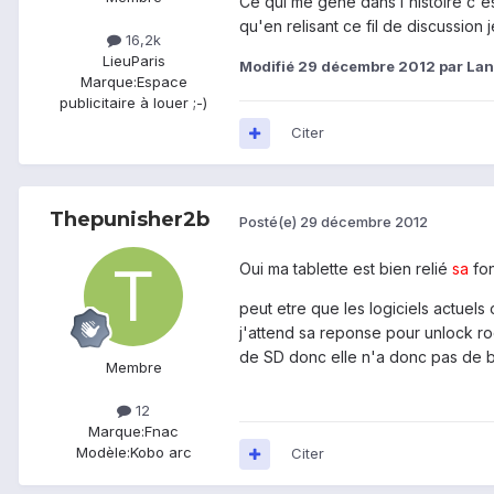
Ce qui me gêne dans l'histoire c'
qu'en relisant ce fil de discussion 
16,2k
Lieu
Paris
Modifié
29 décembre 2012
par Lan
Marque:
Espace
publicitaire à louer ;-)
Citer
Thepunisher2b
Posté(e)
29 décembre 2012
Oui ma tablette est bien relié
sa
fon
peut etre que les logiciels actuels 
j'attend sa reponse pour unlock root
de SD donc elle n'a donc pas de 
Membre
12
Marque:
Fnac
Modèle:
Kobo arc
Citer