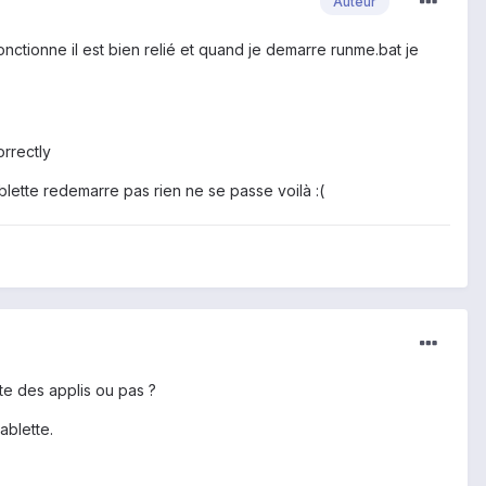
Auteur
z fonctionne il est bien relié et quand je demarre runme.bat je
orrectly
tablette redemarre pas rien ne se passe voilà :(
te des applis ou pas ?
ablette.