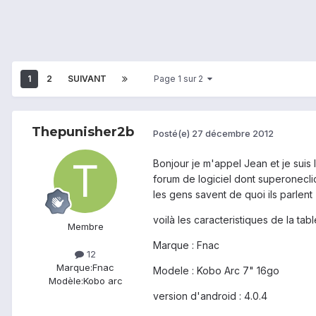
1
2
SUIVANT
Page 1 sur 2
Thepunisher2b
Posté(e)
27 décembre 2012
Bonjour je m'appel Jean et je suis 
forum de logiciel dont superoneclic
les gens savent de quoi ils parlent
voilà les caracteristiques de la table
Membre
Marque : Fnac
12
Marque:
Fnac
Modele : Kobo Arc 7" 16go
Modèle:
Kobo arc
version d'android : 4.0.4