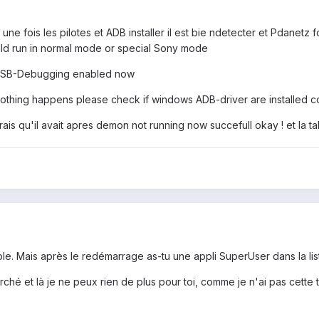
 et une fois les pilotes et ADB installer il est bie ndetecter et Pdanet
hould run in normal mode or special Sony mode
 USB-Debugging enabled now
 nothing happens please check if windows ADB-driver are installed c
 dirais qu'il avait apres demon not running now succefull okay ! et la 
ble. Mais après le redémarrage as-tu une appli SuperUser dans la lis
rché et là je ne peux rien de plus pour toi, comme je n'ai pas cette t