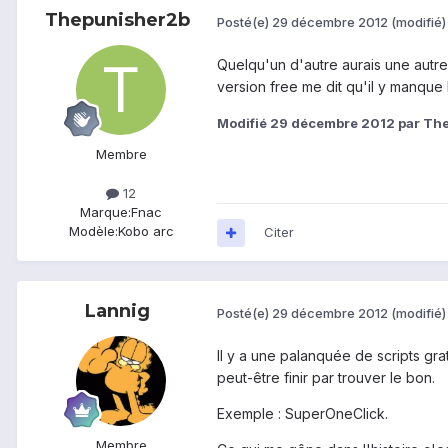
Thepunisher2b
Posté(e)
29 décembre 2012
(modifié)
Quelqu'un d'autre aurais une autre 
version free me dit qu'il y manque
Modifié
29 décembre 2012
par Th
Membre
12
Marque:
Fnac
Modèle:
Kobo arc
Citer
Lannig
Posté(e)
29 décembre 2012
(modifié)
Il y a une palanquée de scripts gra
peut-être finir par trouver le bon.
Exemple : SuperOneClick.
Membre