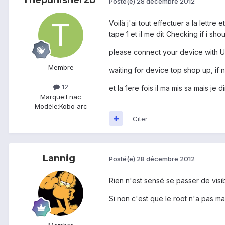
Thepunisher2b
Posté(e)
28 décembre 2012
Voilà j'ai tout effectuer a la lettre
tape 1 et il me dit Checking if i s
please connect your device with
Membre
waiting for device top shop up, if
12
et la 1ere fois il ma mis sa mais je
Marque:
Fnac
Modèle:
Kobo arc
Citer
Lannig
Posté(e)
28 décembre 2012
Rien n'est sensé se passer de visi
Si non c'est que le root n'a pas ma