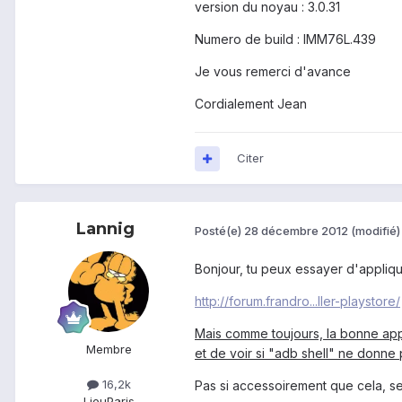
version du noyau : 3.0.31
Numero de build : IMM76L.439
Je vous remerci d'avance
Cordialement Jean
Citer
Lannig
Posté(e)
28 décembre 2012
(modifié)
Bonjour, tu peux essayer d'appliqu
http://forum.frandro...ller-playstore/
Mais comme toujours, la bonne app
Membre
et de voir si "adb shell" ne donne 
16,2k
Pas si accessoirement que cela, se
Lieu
Paris