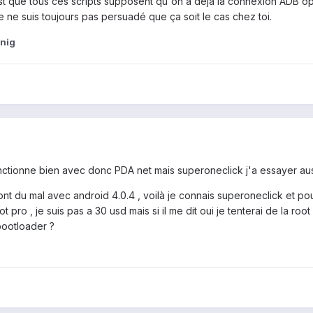
est que tous ces scripts supposent qu'on a déjà la connexion ADB o
je ne suis toujours pas persuadé que ça soit le cas chez toi.
nig
ctionne bien avec donc PDA net mais superoneclick j'a essayer auss
ont du mal avec android 4.0.4 , voilà je connais superoneclick et pour
 pro , je suis pas a 30 usd mais si il me dit oui je tenterai de la ro
bootloader ?