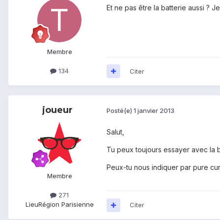
Et ne pas être la batterie aussi ? Je
Membre
134
Citer
joueur
Posté(e)
1 janvier 2013
Salut,
Tu peux toujours essayer avec la b
Peux-tu nous indiquer par pure curi
Membre
271
Lieu
Région Parisienne
Citer