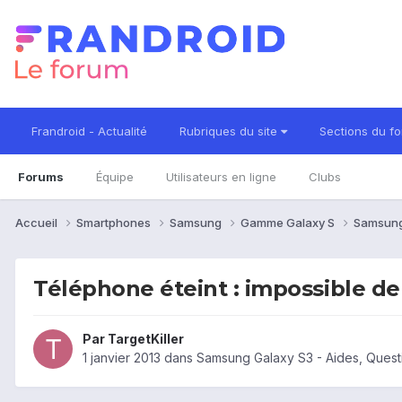
Frandroid - Actualité
Rubriques du site
Sections du f
Forums
Équipe
Utilisateurs en ligne
Clubs
Accueil
Smartphones
Samsung
Gamme Galaxy S
Samsung
Téléphone éteint : impossible de
Par
TargetKiller
1 janvier 2013
dans
Samsung Galaxy S3 - Aides, Ques