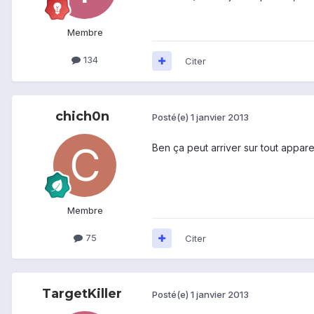
Membre
134
Citer
chich0n
Posté(e)
1 janvier 2013
Ben ça peut arriver sur tout appar
Membre
75
Citer
TargetKiller
Posté(e)
1 janvier 2013