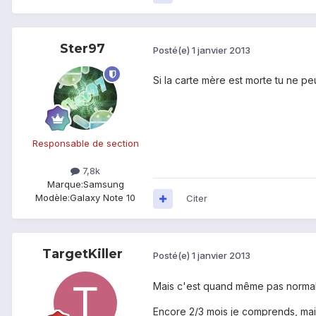
Ster97
Posté(e)
1 janvier 2013
Si la carte mère est morte tu ne p
Responsable de section
7,8k
Marque:
Samsung
Modèle:
Galaxy Note 10
Citer
TargetKiller
Posté(e)
1 janvier 2013
Mais c'est quand même pas normal q
Encore 2/3 mois je comprends, mais 