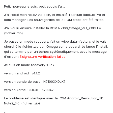
Petit nouveau je suis, petit soucis j'ai...
J'ai rooté mon note2 via odin, et installé Titanium Backup Pro et
Rom manager. Les sauvegardes de la ROM stock ont été faites.
J'ai voulu ensuite installer la ROM N7100_Omega_v9.1_XXDLL4.
(fichier .zip).
Je passe en mode recovery, fait un wipe data+factory, et je vais
cherché le fichier .zip de l'Omega sur la sdcard. Je lance l'install,
qui se termine par un échec systématiquement avec le message
d'erreur :
E:signature verification failed
Je suis en mode recovery <3e>
version android : v4.1.2
version bande de base : N7100XXDLK7
version kernel : 3.0.31 - 679347
Le problème est identique avec la ROM Android_Revolution_HD-
Note2_6.0. (fichier .zip).
...