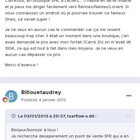
Carrefour, en boutique SFR, à Leclerc... J'habite en Ile-et-Vilaine
et je peux me diriger facilement vers Rennes/Nantes/Lorient. Si
vous connaissez un endroit où je pourrais trouver ce fameux
Gnex, ce serait super !
Je ne veux en aucun cas le commander car ça me revient
beaucoup trop cher. ll était un moment dans une boutique, j'en
avais demandé le prix avec mon forfait (Carré 2h) on m'avait dit
100€, ce qui est tout à fait dans mes moyens. Je ne veux en
aucun cas dépasser ce prix.
Merci d'avance !
Billouetaudrey
Posté(e)
4 janvier 2013
Le 03/01/2013 à 20:37, tsarflow a dit :
Bonjour/bonsoir à tous !
Je recherche deseperement un point de vente SFR qui a en