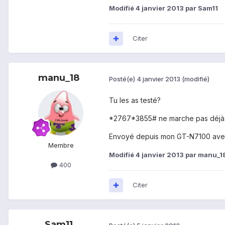
Modifié
4 janvier 2013
par Sam11
Citer
manu_18
Posté(e)
4 janvier 2013
(modifié)
Tu les as testé?
*2767*3855# ne marche pas déjà
Envoyé depuis mon GT-N7100 ave
Membre
Modifié
4 janvier 2013
par manu_1
400
Citer
Sam11