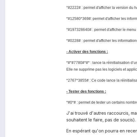
*#2222# : permet d'afficher la version du h
*#12580*369#: permet d'afficher les informa
*#197328640# : permet d'afficher le men
*#0228# : permet d'afficher les informations 
- Activer des fonctions :
*#*#7780#*#* :
lance la réinitialisation d
Elle ne supprime pas les logiciels et applica
*2767*3855# :
Ce code lance la réinitialis
- Tester des fonctions :
*#0*# : permet de tester un certains nombr
J'ai trouvé d'autres raccourcis, ma
souhaitent le faire, pas de soucis).
En espérant qu'on pourra en recens