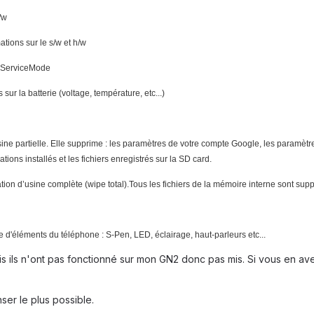
/w
tions sur le s/w et h/w
u ServiceMode
sur la batterie (voltage, température, etc...)
’usine partielle. Elle supprime : les paramètres de votre compte Google, les paramèt
tions installés et les fichiers enregistrés sur la SD card.
ation d’usine complète (wipe total).Tous les fichiers de la mémoire interne sont supp
e d'éléments du téléphone : S-Pen, LED, éclairage, haut-parleurs etc...
is ils n'ont pas fonctionné sur mon GN2 donc pas mis. Si vous en avez
er le plus possible.