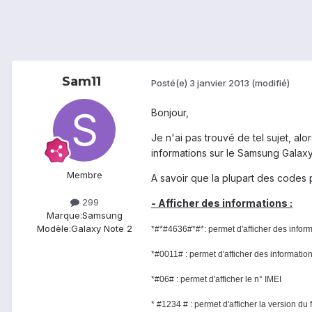
Sam11
Posté(e)
3 janvier 2013
(modifié)
Bonjour,
Je n'ai pas trouvé de tel sujet, al
informations sur le Samsung Galaxy
Membre
A savoir que la plupart des codes
299
- Afficher des informations :
Marque:
Samsung
Modèle:
Galaxy Note 2
*#*#4636#*#*: permet d'afficher des
inform
*#0011# : permet d'afficher des information
*#06# : permet d'afficher le n° IMEI
* #1234 # : permet d'afficher la version du