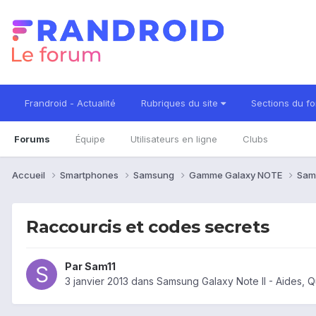
Frandroid - Actualité
Rubriques du site
Sections du f
Forums
Équipe
Utilisateurs en ligne
Clubs
Accueil
Smartphones
Samsung
Gamme Galaxy NOTE
Sam
Raccourcis et codes secrets
Par
Sam11
3 janvier 2013
dans
Samsung Galaxy Note II - Aides, 