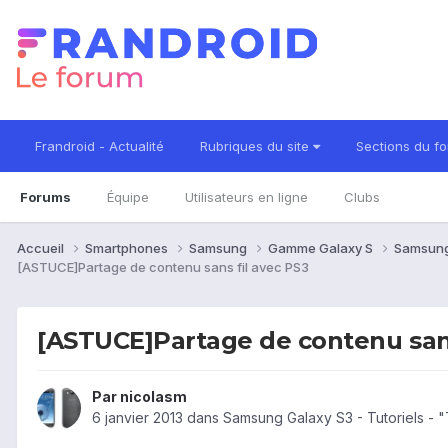
Frandroid - Actualité
Rubriques du site
Sections du f
Forums
Équipe
Utilisateurs en ligne
Clubs
Accueil
Smartphones
Samsung
Gamme Galaxy S
Samsung
[ASTUCE]Partage de contenu sans fil avec PS3
[ASTUCE]Partage de contenu sans
Par
nicolasm
6 janvier 2013
dans
Samsung Galaxy S3 - Tutoriels - 