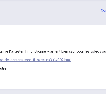
Co
rum,je l'ai tester il il fonctionne vraiment bien sauf pour les videos 
age-de-contenu-sans-fil-avec-ps3-t14902.html
tile.