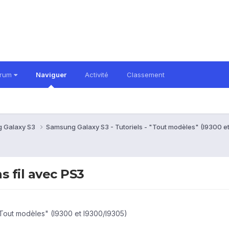
orum
Naviguer
Activité
Classement
 Galaxy S3
Samsung Galaxy S3 - Tutoriels - "Tout modèles" (I9300 e
 fil avec PS3
"Tout modèles" (I9300 et I9300/I9305)