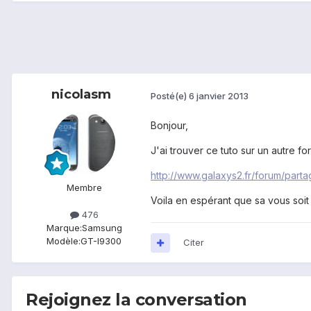
nicolasm
Posté(e)
6 janvier 2013
Bonjour,
J'ai trouver ce tuto sur un autre fo
http://www.galaxys2.fr/forum/part
Membre
Voila en espérant que sa vous soit u
476
Marque:
Samsung
Modèle:
GT-I9300
Citer
Rejoignez la conversation