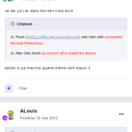
Je dis ça car dans ton lien il est écrit
Citation
I9305_CWM_Recovery.tar.md5
3). Flash
with Odin with
unchecked
the Auto Reboot box
.
4). After Odin finish
do not turn off or restart the device
Après si ça marche quand même tant mieux :)
Citer
ALouis
Posté(e)
15 mai 2013