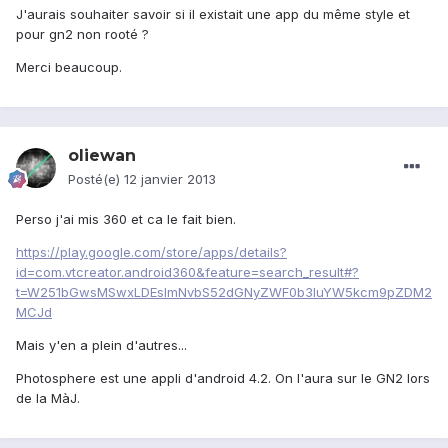
J'aurais souhaiter savoir si il existait une app du même style et
pour gn2 non rooté ?
Merci beaucoup.
oliewan
Posté(e)
12 janvier 2013
Perso j'ai mis 360 et ca le fait bien.
https://play.google.com/store/apps/details?
id=com.vtcreator.android360&feature=search_result#?
t=W251bGwsMSwxLDEsImNvbS52dGNyZWF0b3IuYW5kcm9pZDM2
MCJd
Mais y'en a plein d'autres...
Photosphere est une appli d'android 4.2. On l'aura sur le GN2 lors
de la MàJ.