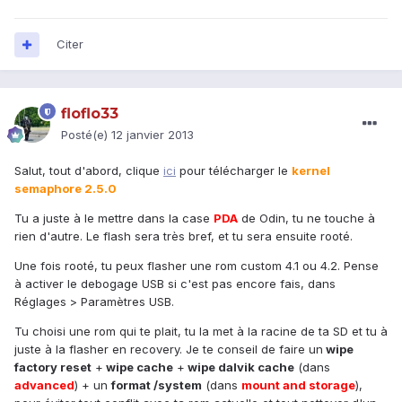
Citer
floflo33
Posté(e)
12 janvier 2013
Salut, tout d'abord, clique
ici
pour télécharger le
kernel
semaphore 2.5.0
Tu a juste à le mettre dans la case
PDA
de Odin, tu ne touche à
rien d'autre. Le flash sera très bref, et tu sera ensuite rooté.
Une fois rooté, tu peux flasher une rom custom 4.1 ou 4.2. Pense
à activer le debogage USB si c'est pas encore fais, dans
Réglages > Paramètres USB.
Tu choisi une rom qui te plait, tu la met à la racine de ta SD et tu à
juste à la flasher en recovery. Je te conseil de faire un
wipe
factory reset
+
wipe cache
+
wipe dalvik cache
(dans
advanced
) + un
format /system
(dans
mount and storage
),