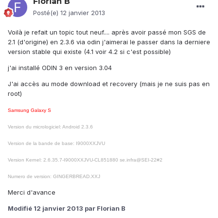
Florian B
Posté(e)
12 janvier 2013
Voilà je refait un topic tout neuf.... après avoir passé mon SGS de
2.1 (d'origine) en 2.3.6 via odin j'aimerai le passer dans la derniere
version stable qui existe (4.1 voir 4.2 si c'est possible)
j'ai installé ODIN 3 en version 3.04
J'ai accès au mode download et recovery (mais je ne suis pas en
root)
Samsung Galaxy S
Version du micrologiciel: Android 2.3.6
Version de la bande de base: I9000XXJVU
Version Kernel: 2.6.35.7-I9000XXJVU-CL851880 se.infra@SEI-22#2
Numero de version: GINGERBREAD.XXJ
Merci d'avance
Modifié
12 janvier 2013
par Florian B