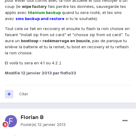
pour éviter tout conflit avec ta rom actuelle et tout nettoyer d'un
coup (le
wipe factory
fais perdre tes données, sauvegarde tes
applis avec
titanium backup
quand tu sera rooté, et tes sms
avec
sms backup and restore
si tu le souhaite).
Tout cela se fait en recovery et ensuite tu flash la rom choisie en
faisant "install zip from sd card" et "choose zip from sd card". Tu
aura un
bootloop
=
redémarrage en boucle
, pas de panique tu
enlève la batterie et tu la remet, tu boot en recovery et tu reflash
la rom choisie.
Et voilà tu sera en 4.1 ou 4.2 ;)
Modifié
12 janvier 2013
par floflo33
Citer
Florian B
Posté(e)
12 janvier 2013