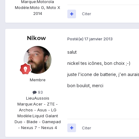
Marque:
Motorola
Modèle:
Moto G, Moto X
2014
Citer
Nikow
Posté(e)
17 janvier 2013
salut
nickel tes icônes, bon choix ;-)
juste l'icone de batterie, j'en aura
Membre
bon boulot, merci
93
Lieu
Aussois
Marque:
Acer - ZTE -
Archos - Asus - LG
Modèle:
Liquid Galant
Duo - Blade - Gamepad
- Nexus 7 - Nexus 4
Citer