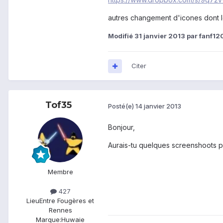
autres changement d'icones dont le
Modifié
31 janvier 2013
par fanf12
Citer
Tof35
Posté(e)
14 janvier 2013
Bonjour,
Aurais-tu quelques screenshoots p
Membre
427
Lieu
Entre Fougères et
Rennes
Marque:
Huwaie