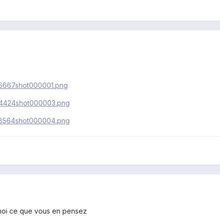
/626667shot000001.png
/484424shot000003.png
/458564shot000004.png
-moi ce que vous en pensez