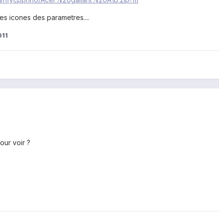
s icones des parametres....
011
our voir ?