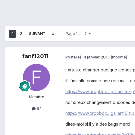
1
2
SUIVANT
Page 1 sur 2
fanf12011
Posté(e)
14 janvier 2013
(modifié)
j'ai juste changer quelque icones 
il s'installe comme une rom mais c
https://www.dropbox....gallant 5.zi
Membre
nombreux changement d'icones dont
62
https://www.dropbox....gallant 6.zi
dites-moi si il y a des bugs merci
https://www.dropbox.com/s/9q72