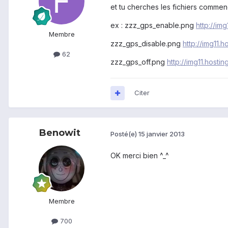
et tu cherches les fichiers commenca
ex : zzz_gps_enable.png
http://im
Membre
zzz_gps_disable.png
http://img11.
62
zzz_gps_off.png
http://img11.hosti
Citer
Benowit
Posté(e)
15 janvier 2013
OK merci bien ^_^
Membre
700