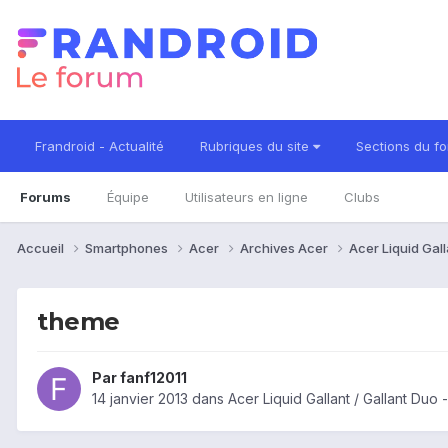
Frandroid - Actualité
Rubriques du site
Sections du f
Forums
Équipe
Utilisateurs en ligne
Clubs
Accueil
Smartphones
Acer
Archives Acer
Acer Liquid Gall
theme
Par
fanf12011
14 janvier 2013
dans
Acer Liquid Gallant / Gallant Du