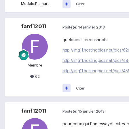
Modèle:
P smart
Citer
fanf12011
Posté(e)
14 janvier 2013
quelques screenshoots
http://img11.hostingpics.net/pics
http://img11.hostingpics.net/pics
Membre
http://img11.hostingpics.net/pics
62
Citer
fanf12011
Posté(e)
15 janvier 2013
pour ceux qui l'on essayé , dites