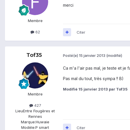
merci
Membre
62
Citer
Tof35
Posté(e)
15 janvier 2013
(modifié)
Ca m'a l'air pas mal, je teste et je fa
Pas mal du tout, très sympa !! B)
Modifié
15 janvier 2013
par Tof35
Membre
427
Lieu
Entre Fougères et
Rennes
Marque:
Huwaie
Modèle:
P smart
Citer