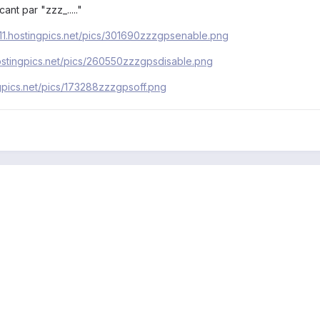
nt par "zzz_....."
g11.hostingpics.net/pics/301690zzzgpsenable.png
hostingpics.net/pics/260550zzzgpsdisable.png
ngpics.net/pics/173288zzzgpsoff.png