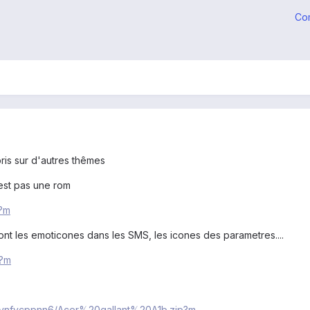
Co
pris sur d'autres thêmes
'est pas une rom
p?m
 les emoticones dans les SMS, les icones des parametres....
p?m
vvnfycppnn6/Acer%20gallant%20A1b.zip?m