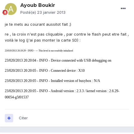
Ayoub Boukir
Posté(e)
23 janvier 2013
je te mets au courant aussitot fait ;)
re , la croix n'est pas cliquable , par contre le flash peut etre fait ,
voilà le log (j'ai pas monter la carte SD) :
23/019/2013 20:19:29 - INFO - <- This level is successfully initialized
23/020/2013 20:20:04 - INFO - Device connected with USB debugging on
23/020/2013 20:20:05 - INFO - Connected device : X10
23/020/2013 20:20:05 - INFO - Installed version of busybox : N/A
23/020/2013 20:20:05 - INFO - Android version : 2.3.3 / kernel version : 2.6.29-
00054-g5f01537
Citer