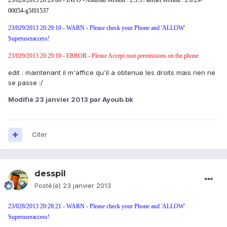
23/029/2013 20:29:06 - INFO - Android version : 2.3.3 / kernel version : 2.6.29-
00054-g5f01537
23/029/2013 20:29:10 - WARN - Please check your Phone and 'ALLOW'
Superuseraccess!
23/029/2013 20:29:10 - ERROR - Please Accept root permissions on the phone
edit : maintenant il m'affice qu'il a obtenue les droits mais rien ne
se passe :/
Modifié
23 janvier 2013
par Ayoub.bk
Citer
desspil
Posté(e)
23 janvier 2013
23/028/2013 20:28:21 - WARN - Please check your Phone and 'ALLOW'
Superuseraccess!