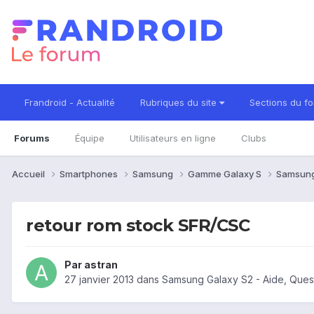
Frandroid - Actualité
Rubriques du site
Sections du f
Forums
Équipe
Utilisateurs en ligne
Clubs
Accueil
Smartphones
Samsung
Gamme Galaxy S
Samsung
retour rom stock SFR/CSC
Par
astran
27 janvier 2013
dans
Samsung Galaxy S2 - Aide, Ques