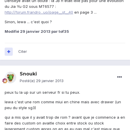
Denseye avait un doute : la JB n'était-elle pas pour une évolution
du Jia Yu G2 sous MT6577 :
http://forum.frandro...uo/page__st__40
en page 3 ...
Sinon, lewa ... c'est quoi ?
Modifié
29 janvier 2013
par tof35
Citer
Snouki
Posté(e)
29 janvier 2013
peux tu la up sur un serveur fr si tu peux.
lewa c'est une rom comme miui en chine mais avec drawer (un
peu du style sg3)
qui a mis que il y avait trop de rom ? avant que je commence a en
faire des custom on avaitle choix entre stock ou stock
legerement custom apres on en as eu pas mal c'est mieux que