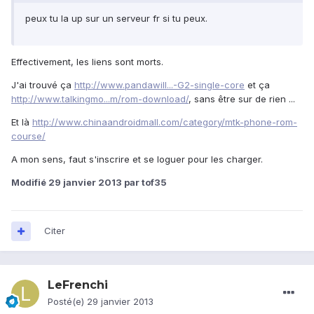
peux tu la up sur un serveur fr si tu peux.
Effectivement, les liens sont morts.
J'ai trouvé ça
http://www.pandawill...-G2-single-core
et ça
http://www.talkingmo...m/rom-download/
, sans être sur de rien ...
Et là
http://www.chinaandroidmall.com/category/mtk-phone-rom-
course/
A mon sens, faut s'inscrire et se loguer pour les charger.
Modifié
29 janvier 2013
par tof35
Citer
LeFrenchi
Posté(e)
29 janvier 2013