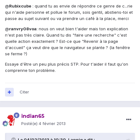
@
Rubixcube
: quand tu as envie de répondre ce genre de c...rie
qui n'aide personne et pollue le forum, sois gentil, abstiens-toi et
passe au sujet suivant ou va prendre un café à la place, merci
@
ranvry08voa
: nous on veut bien t'aider mais ton explication
n'est pas très claire. Quand tu dis "faire une recherche" c'est
quelle action exactement ? Est-ce que "Revenir à la page
d'accueil" ça veut dire que le navigateur se plante ? (la fenêtre
se ferme ?)
Essaye d'être un peu plus précis STP. Pour t'aider il faut qu'on
comprenne ton problème.
Citer
indian65
Posté(e)
4 février 2013
Le 04/02/2013 à 10:30, Lannig a dit :